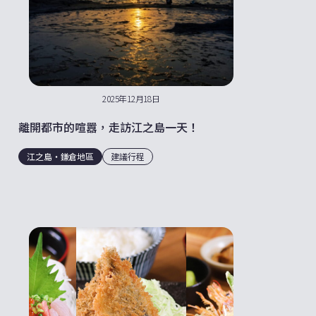
2025年12月18日
離開都市的喧囂，走訪江之島一天！
江之島・鎌倉地區
建議行程