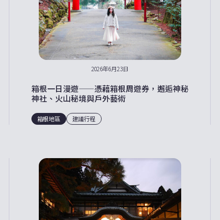
2026年6月23日
箱根一日漫遊——憑藉箱根周遊券，邂逅神秘
神社、火山秘境與戶外藝術
箱根地區
建議行程