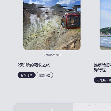
2024年5月30日
2天1晩的箱根之旅
推薦給初
歸行程
箱根地區
建議行程
江之島・