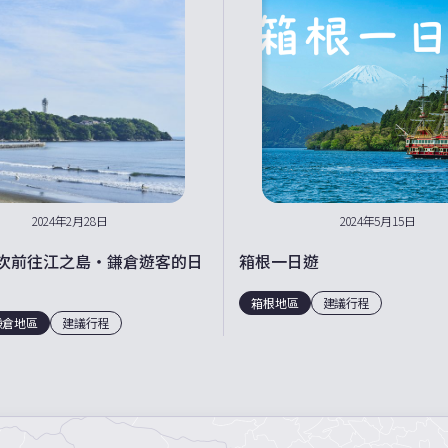
2024年2月28日
2024年5月15日
次前往江之島・鎌倉遊客的日
箱根一日遊
箱根地區
建議行程
鎌倉地區
建議行程