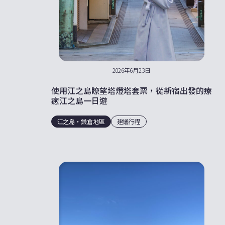
2026年6月23日
使用江之島瞭望塔燈塔套票，從新宿出發的療
癒江之島一日遊
江之島・鎌倉地區
建議行程