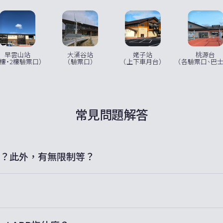
桃源台
早雲山站
大涌谷站
姥子站
（各驗票口、巴士
1樓・2樓驗票口）
（驗票口）
（上下車月台）
常見問題解答
用嗎？此外，有無限制等？
次數，可無限使用。
式（WPA3）。