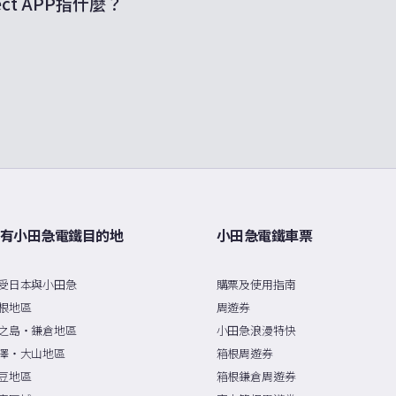
nnect APP指什麼？
可自動連線日本全國約 20,000 個以上的 Wi-Fi 熱點（截至 2025 年 1 月
有小田急電鐵目的地
小田急電鐵車票
受日本與小田急
購票及使用指南
根地區
周遊券
之島・鎌倉地區
小田急浪漫特快
澤・大山地區
箱根周遊券
豆地區
箱根鎌倉周遊券