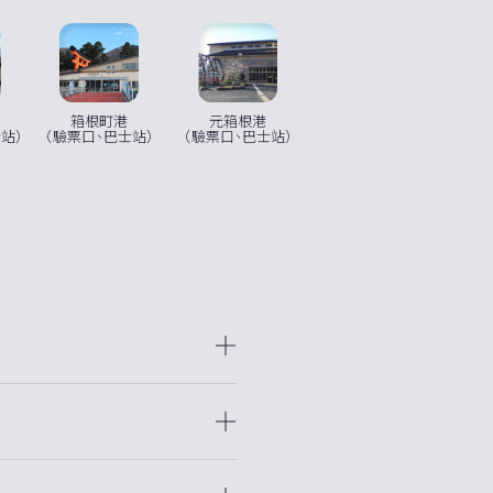
元箱根港
箱根町港
站）
（驗票口、巴士站）
（驗票口、巴士站）