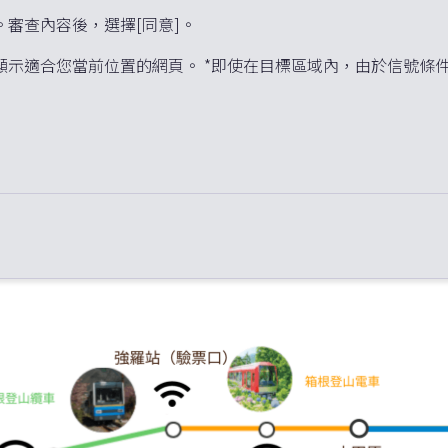
”。審查內容後，選擇[同意]。
並將顯示適合您當前位置的網頁。 *即使在目標區域內，由於信號