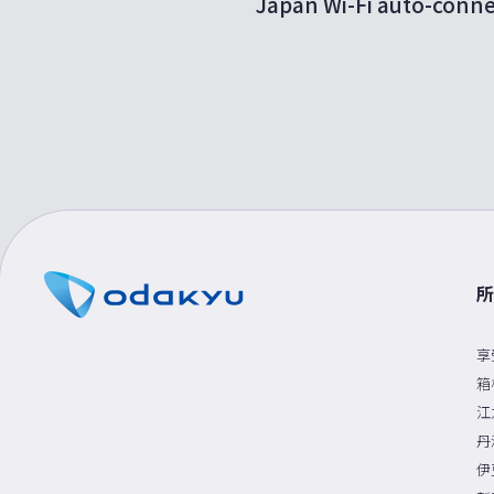
Japan Wi-Fi auto-co
A.
在出發前下載專用 App，即
請點此查看
。
所
享
箱
江
丹
伊