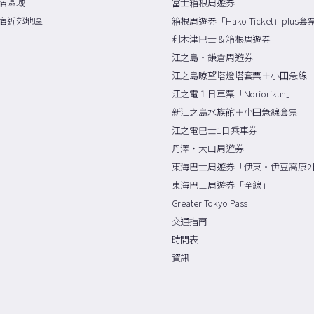
宿區域
富士箱根周遊券
宿近郊地區
箱根周遊券「Hako Ticket」plus套
利木津巴士＆箱根周遊券
江之島・鎌倉周遊券
江之島瞭望塔燈塔套票＋小田急線
江之電１日車票「Noriorikun」
新江之島水族館＋小田急線套票
江之電巴士1日乘車券
丹澤・大山周遊券
東海巴士周遊券「伊東・伊豆高原2
東海巴士周遊券「全線」
Greater Tokyo Pass
交通指南
時間表
資訊