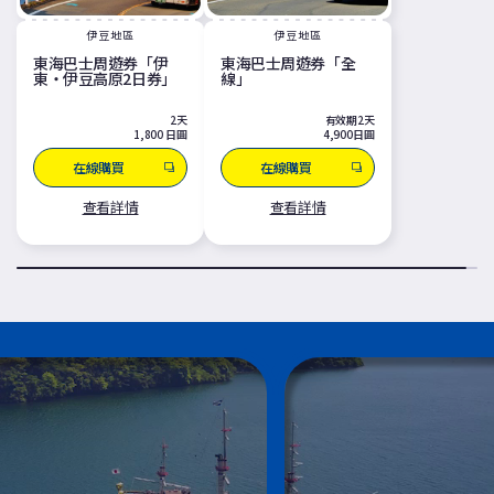
伊豆地區
伊豆地區
東海巴士周遊券「伊
東海巴士周遊券「全
東・伊豆高原2日券」
線」
2天
有效期2天
1,800 日圓
4,900日圓
在線購買
在線購買
查看詳情
查看詳情