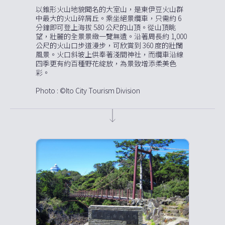
以錐形火山地貌聞名的大室山，是東伊豆火山群
中最大的火山碎屑丘。乘坐絕景纜車，只需約 6
分鐘即可登上海拔 580 公尺的山頂。從山頂眺
望，壯麗的全景景緻一覽無遺。沿著周長約 1,000
公尺的火山口步道漫步，可欣賞到 360 度的壯闊
風景。火口斜坡上供奉著淺間神社，而纜車沿線
四季更有約百種野花綻放，為景致增添柔美色
彩。
Photo : ©Ito City Tourism Division