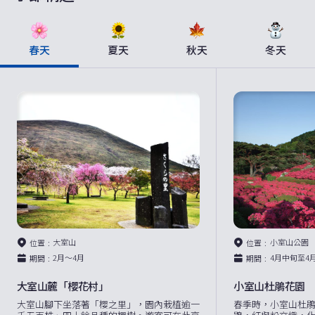
春天
夏天
秋天
冬天
大室山
小室山公園
位置
位置
2月～4月
4月中旬至4
期間
期間
大室山麓「櫻花村」
小室山杜鵑花園
大室山腳下坐落著「櫻之里」，園內栽植逾一
春季時，小室山杜