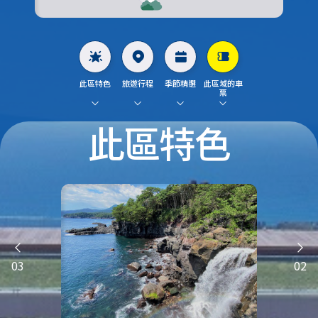
此區特色
旅遊行程
季節精選
此區域的車
票
此區特色
03
02