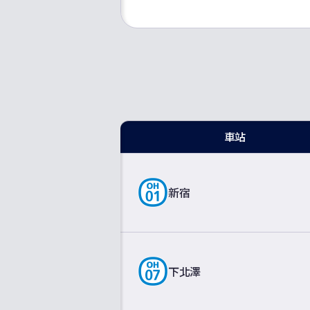
車站
新宿
下北澤