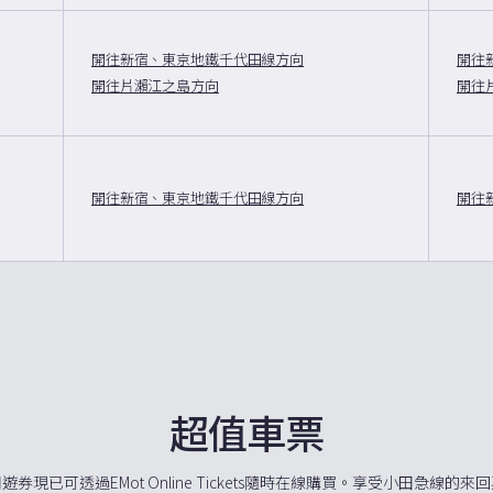
開往新宿、東京地鐵千代田線方向
開往
開往片瀨江之島方向
開往
開往新宿、東京地鐵千代田線方向
開往
超值車票
券現已可透過EMot Online Tickets隨時在線購買。享受小田急線的