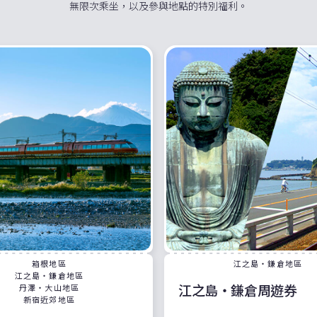
無限次乘坐，以及參與地點的特別福利。
箱根地區
江之島・鎌倉地區
江之島・鎌倉地區
江之島・鎌倉周遊券
丹澤・大山地區
新宿近郊地區