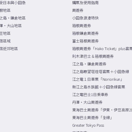
受日本與小田急
購票及使用指南
根地區
周遊券
之島・鎌倉地區
小田急浪漫特快
澤・大山地區
箱根周遊券
豆地區
箱根鎌倉周遊券
宿區域
富士箱根周遊券
宿近郊地區
箱根周遊券「Hako Ticket」plus套
利木津巴士＆箱根周遊券
江之島・鎌倉周遊券
江之島瞭望塔燈塔套票＋小田急線
江之電１日車票「Noriorikun」
新江之島水族館＋小田急線套票
江之電巴士1日乘車券
丹澤・大山周遊券
東海巴士周遊券「伊東・伊豆高原2
東海巴士周遊券「全線」
Greater Tokyo Pass