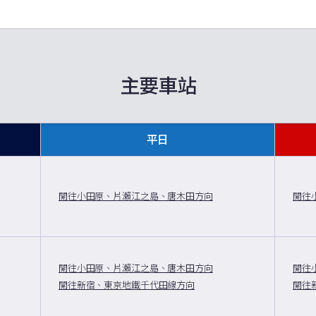
主要車站
平日
開往小田原、片瀨江之島、唐木田方向
開往
開往小田原、片瀨江之島、唐木田方向
開往
開往新宿、東京地鐵千代田線方向
開往