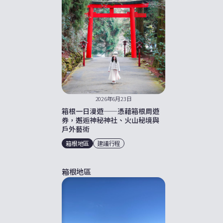
2026年6月23日
箱根一日漫遊——憑藉箱根周遊
券，邂逅神秘神社、火山秘境與
戶外藝術
箱根地區
建議行程
箱根地區