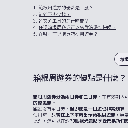
1.
箱根周遊券的優點是什麼？
2.
能省下多少錢？
3.
各交通工具的運行時間？
4.
僅憑箱根周遊券可以搭乘浪漫特快嗎？
5.
在哪裡可以購買箱根周遊券？
箱
箱根周遊券的優點是什麼？
箱根周遊券分為兩日券和三日券
，在有效期內
的優惠券
。
雖然沒有單日券，
但即使是一日遊也非常划算
使用時，
只需在上下車時出示箱根周遊券
，無
此外，還可以在約
70個觀光景點享受門票折扣