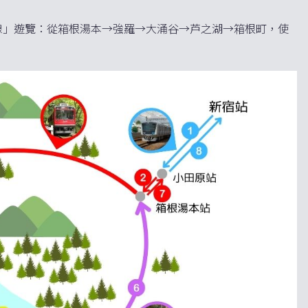
線」遊覽：從箱根湯本→強羅→大涌谷→芦之湖→箱根町，使