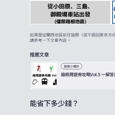
如果是從關西地區前往箱根（或不返回東京方
請參考一下文章內容。
推薦文章
旅遊小撇步
箱根周遊券攻略Vol.5 ー
能省下多少錢？