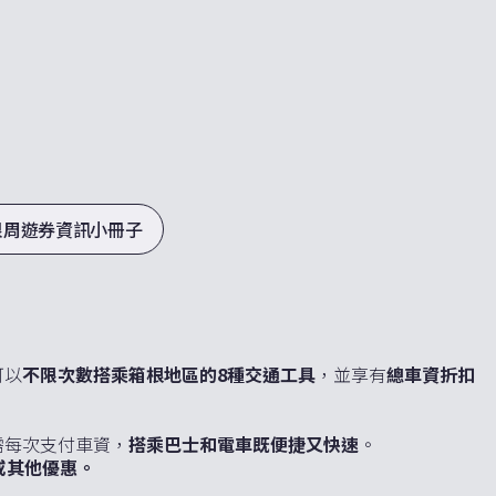
根周遊券資訊小冊子
可以
不限次數搭乘箱根地區的8種交通工具
，並享有
總車資折扣
！
需每次支付車資，
搭乘巴士和電車既便捷又快速
。
或其他優惠。