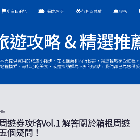
所有目的地
小田急票券
行程 & 體驗
服務
旅遊攻略 & 精選推
本頁提供實用的旅遊小撇步、在地推薦和內行秘訣，讓您輕鬆享受旅程。
站裡換乘、尋找必吃美食，或是探訪鮮為人知的景點，我們都已為您備妥
14日
周遊券攻略Vol.1 解答關於箱根周遊
五個疑問！