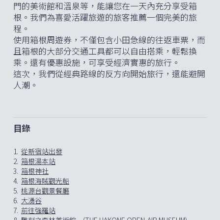
門的美術館和溫泉等，能讓您在一天內充分享受箱
根。我們為喜愛活躍旅遊的旅客推薦一個完美的旅
程。
使用箱根周遊券，不僅包含小田急線的往返車票，而
且箱根的大部分交通工具都可以自由搭乘，輕鬆換
乘。還有優惠設施，可享受經濟實惠的旅行。
這次，我們從經典路線的反方向開始旅行，還能避開
人潮。
目錄
1.
從新宿站出發
2.
箱根湯本站
3.
箱根神社
4.
箱根海賊觀光船
5.
桃源台觀景餐廳
6.
大湧谷
7.
前往強羅站