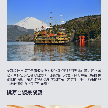
從箱根神社返回元箱根港後，乘坐箱根海賊觀光船在蘆之湖上遊
覽，目標是前往桃源台港。三艘船各具特色，擁有華麗的裝飾和
寬敞的內部，讓您能夠舒適地度過時光。若走出甲板，箱根的群
山定能讓您的心靈得到撫慰。
桃源台觀景餐廳