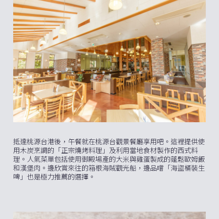
抵達桃源台港後，午餐就在桃源台觀景餐廳享用吧。這裡提供使
用木炭烹調的「正宗燒烤料理」及利用當地食材製作的西式料
理。人氣菜單包括使用御殿場產的大米與雞蛋製成的蓬鬆歐姆飯
和漢堡肉。邊欣賞來往的箱根海賊觀光船，邊品嚐「海盜桶裝生
啤」也是極力推薦的選擇。