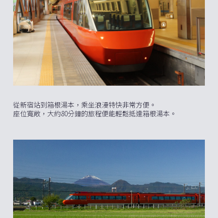
從新宿站到箱根湯本，乘坐浪漫特快非常方便。
座位寬敞，大約80分鐘的旅程便能輕鬆抵達箱根湯本。