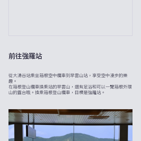
前往強羅站
從大湧谷站乘坐箱根空中纜車到早雲山站，享受空中漫步的樂
趣。
在箱根登山纜車換乘站的早雲山，還有足浴和可以一覽箱根外環
山的露台哦。換乘箱根登山纜車，目標是強羅站。