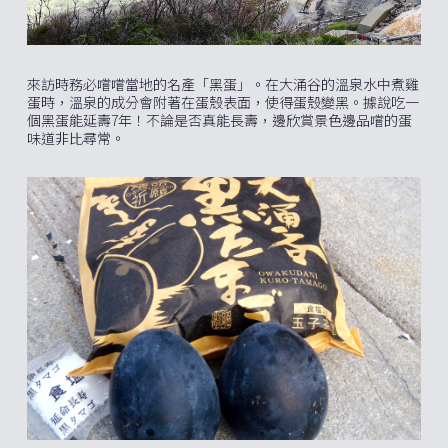
來訪時務必嚐嚐當地的名產「黑蛋」。在大涌谷的溫泉水中煮雞
蛋時，溫泉的成分會附著在蛋殼表面，使得蛋殼變黑。據說吃一
個黑蛋能延壽7年！不論是否真能長壽，邊欣賞景色邊品嚐的蛋
味道非比尋常。