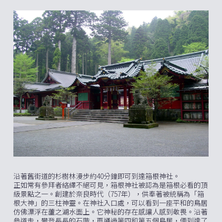
沿著舊街道的杉樹林漫步約40分鐘即可到達箱根神社。
正如常有參拜者絡繹不絕可見，箱根神社被認為是箱根必看的頂
級景點之一。創建於奈良時代（757年），供奉著被統稱為「箱
根大神」的三柱神靈。在神社入口處，可以看到一座平和的鳥居
仿佛漂浮在蘆之湖水面上。它神秘的存在感讓人感到敬畏。沿著
參道走，攀登長長的石階，再通過第四和第五個鳥居，便到達了