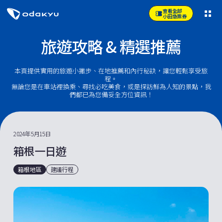
查看全部
小田急票券
旅遊攻略 & 精選推薦
本頁提供實用的旅遊小撇步、在地推薦和內行秘訣，讓您輕鬆享受旅
程。
無論您是在車站裡換乘、尋找必吃美食，或是探訪鮮為人知的景點，我
們都已為您備妥全方位資訊！
2024年5月15日
箱根一日遊
箱根地區
建議行程