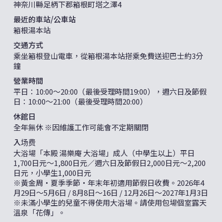
神奈川縣足柄下郡箱根町塔之澤4
最近的車站/公車站
箱根湯本站
交通方式
乘坐箱根登山電車，從箱根湯本站搭乘免費送迎巴士約3分
鐘
營業時間
平日：10:00〜20:00（最後受理時間19:00），週六日及節假
日：10:00〜21:00（最後受理時間20:00）
休館日
全年無休 ※因維護工作可能會不定期關閉
入场费
大浴場「本殿 湯樂庵 大浴場」成人（中學生以上）平日
1,700日元～1,800日元／週六日及節假日2,000日元～2,200
日元，小學生1,000日元
※黃金周・夏季季節・年末年初適用節假日收費。2026年4
月29日～5月6日 / 8月8日〜16日 / 12月26日〜2027年1月3日
※未滿小學生的兒童不得使用大浴場。請使用包場個室露天
溫泉「花傳」。