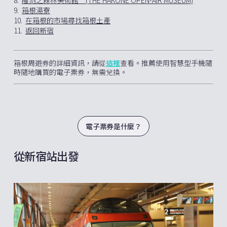
8.
雕刻之森林美術館 (THE HAKONE OPEN-AIR MUSEUM)
9.
箱根湯寮
10.
在箱根的市場尋找箱根土產
11.
返回新宿
箱根周遊券的詳細資訊，請從
這裡
查看。推薦使用智慧型手機隨
時隨地購買的電子票券，無需兌換。
電子票券是什麼？
從新宿站出發