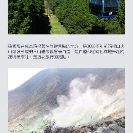
這個現在成為箱根著名旅遊景點的地方，是3000多年前箱根山火
山爆發形成的。山體依舊冒著白煙。這白煙和從鏽色裸地升起的
獨特硫磺味，是這次旅行的亮點。