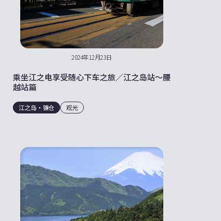
2024年12月23日
乘坐江之电享受随心下车之旅／江之岛站～腰
越站篇
江之岛・镰仓
观光