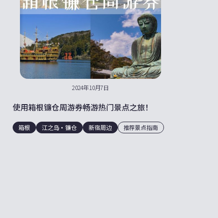
2024年10月7日
使用箱根镰仓周游券畅游热门景点之旅！
箱根
江之岛・镰仓
新宿周边
推荐景点指南