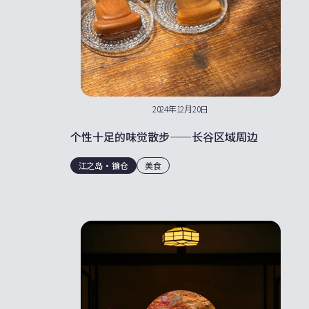
2024年12月20日
个性十足的味觉散步——长谷区域周边
江之岛・镰仓
美食