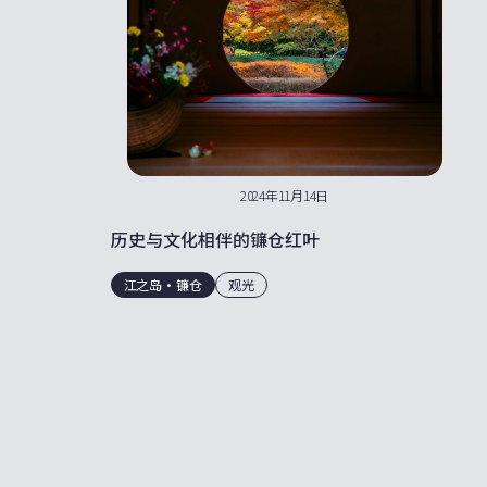
2024年11月14日
历史与文化相伴的镰仓红叶
江之岛・镰仓
观光