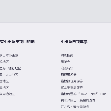
有小田急电铁目的地
小田急电铁车票
享日本小田急
购票指南
根地区
周游券
之岛・镰仓地区
浪漫特快
泽・大山地区
箱根周游券
豆地区
箱根镰仓周游券
宿地区
富士箱根周游券
宿周边地区
箱根周游券“Hako Ticket” Plus
利木津巴士・箱根周游券
江之岛・镰仓周游券