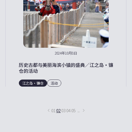
2024年10月8日
历史古都与美丽海滨小镇的盛典／江之岛・镰
仓的活动
江之岛・镰仓
活动
01
02
03
04
05
...