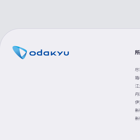
所
尽
箱
江
丹
伊
新
新