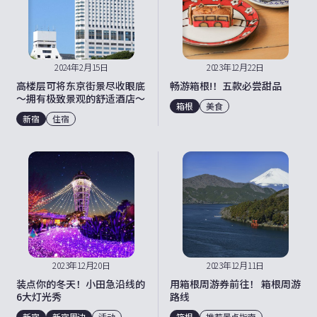
2024年2月15日
2023年12月22日
高楼层可将东京街景尽收眼底
畅游箱根!！五款必尝甜品
～拥有极致景观的舒适酒店～
箱根
美食
新宿
住宿
2023年12月20日
2023年12月11日
装点你的冬天！小田急沿线的
用箱根周游券前往！ 箱根周游
6大灯光秀
路线
新宿
新宿周边
活动
箱根
推荐景点指南