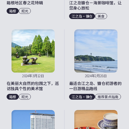
箱根地区春之花特辑
江之岛镰仓－海景咖啡馆，让
您身心放松
箱根
观光
江之岛・镰仓
美食
2024年3月12日
2024年2月28日
在美丽大自然的包围之下，巡
最适合江之岛、镰仓初游者的
访独具个性的美术馆
一日游精品路线
箱根
观光
江之岛・镰仓
推荐景点指南