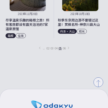
2023年11月20日
2023年10月10日
尽享温泉乐趣的箱根之旅！所
秋季东京周边游不要错过这
有客房都设有露天浴池的7家
里！赏枫名所-神奈川县大山
温泉旅馆
丹泽・大山
观光
箱根
住宿
...
02
03
04
05
06