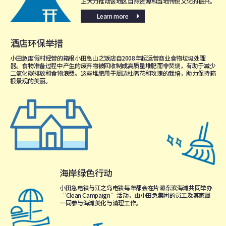
正大力推动该地区自然资源和当地传统文化的振兴。
Learn more
酒店环保举措
小田急度假村经营的箱根小田急山之饭店自2008年起运营商业食物垃圾处理
器。食物准备过程中产生的废弃物被回收制成高质量堆肥而非焚烧，有助于减少
二氧化碳排放和食物浪费。这些堆肥用于周边杜鹃花和玫瑰的栽培，助力保持箱
根景观的美丽。
海岸绿色行动
小田急电铁与江之岛电铁每年都会在片濑东滨海滩共同举办
“Clean Campaign”活动，由小田急集团的员工及其家属
一同参与海滩美化与清理工作。