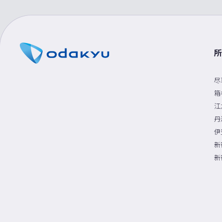
所
尽
箱
江
丹
伊
新
新