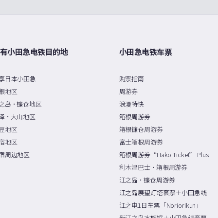
有小田急电铁目的地
小田急电铁车票
享日本小田急
购票指南
根地区
周游券
之岛・镰仓地区
浪漫特快
泽・大山地区
箱根周游券
豆地区
箱根镰仓周游券
宿地区
富士箱根周游券
宿周边地区
箱根周游券“Hako Ticket” Plus
利木津巴士・箱根周游券
江之岛・镰仓周游券
江之岛展望灯塔套票＋小田急线
江之电1日车票「Noriorikun」
新江之岛水族馆＋小田急线套票