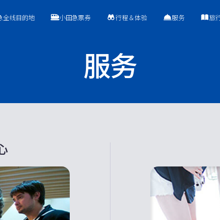
急全线目的地
小田急票券
行程＆体验
服务
旅
服务
心