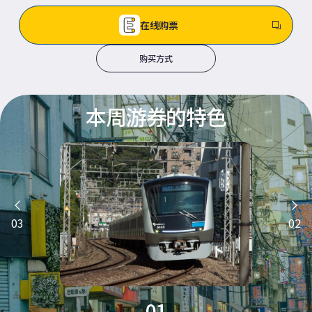
在线购票
购买方式
本周游券的特色
03
02
01