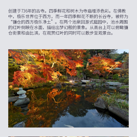
创建于736年的古寺。四季鲜花和树木为寺庙增添色彩。在佛教
中，极乐世界位于西方，而一年四季鲜花不断的长谷寺，被称为
“镰仓的西方极乐净土”。在两个池泉回游式庭园中，池水周围
的红叶倒映在水面，描绘出梦幻般的景象。从高台上可以俯瞰镰
仓街景和由比滨，在观赏红叶的同时可以散步至观景台。