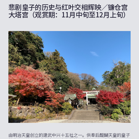
悲剧皇子的历史与红叶交相辉映／镰仓宫
大塔宫（观赏期：11月中旬至12月上旬）
由明治天皇创立的建武中兴十五社之一。供奉后醍醐天皇的皇子