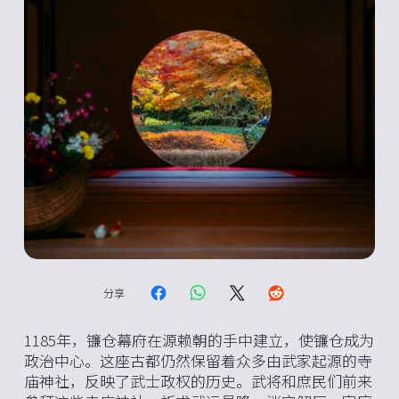
分享
1185年，镰仓幕府在源赖朝的手中建立，使镰仓成为
政治中心。这座古都仍然保留着众多由武家起源的寺
庙神社，反映了武士政权的历史。武将和庶民们前来