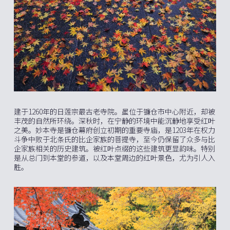
建于1260年的日莲宗最古老寺院。虽位于镰仓市中心附近，却被
丰茂的自然所环绕。深秋时，在宁静的环境中能沉静地享受红叶
之美。妙本寺是镰仓幕府创立初期的重要寺庙，是1203年在权力
斗争中败于北条氏的比企家族的菩提寺，至今仍保留了众多与比
企家族相关的历史建筑。被红叶点缀的这些建筑更显韵味。特别
是从总门到本堂的参道，以及本堂周边的红叶景色，尤为引人入
胜。