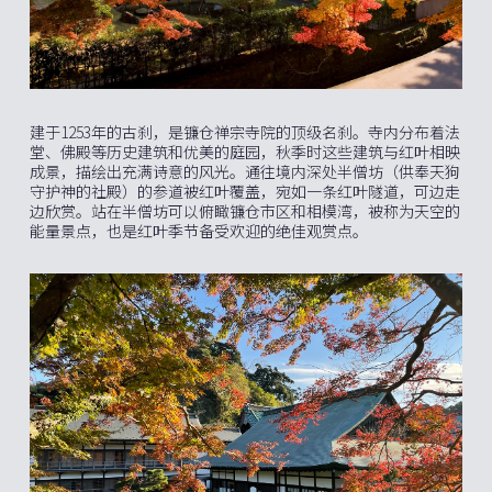
建于1253年的古刹，是镰仓禅宗寺院的顶级名刹。寺内分布着法
堂、佛殿等历史建筑和优美的庭园，秋季时这些建筑与红叶相映
成景，描绘出充满诗意的风光。通往境内深处半僧坊（供奉天狗
守护神的社殿）的参道被红叶覆盖，宛如一条红叶隧道，可边走
边欣赏。站在半僧坊可以俯瞰镰仓市区和相模湾，被称为天空的
能量景点，也是红叶季节备受欢迎的绝佳观赏点。