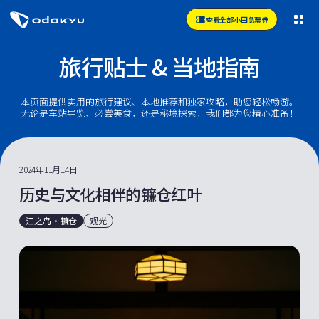
查看全部小田急票券
旅行贴士 & 当地指南
本页面提供实用的旅行建议、本地推荐和独家攻略，助您轻松畅游。
无论是车站导览、必尝美食，还是秘境探索，我们都为您精心准备！
2024年11月14日
历史与文化相伴的镰仓红叶
江之岛・镰仓
观光