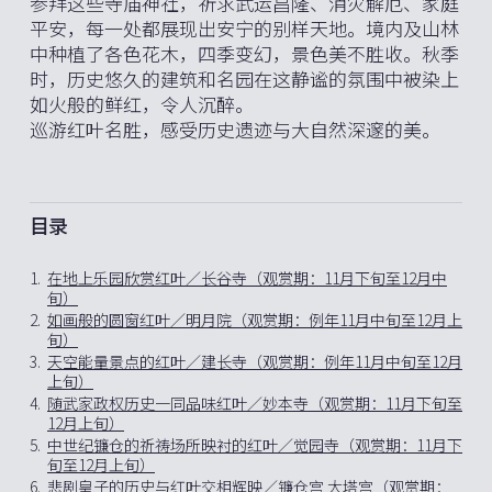
参拜这些寺庙神社，祈求武运昌隆、消灾解厄、家庭
平安，每一处都展现出安宁的别样天地。境内及山林
中种植了各色花木，四季变幻，景色美不胜收。秋季
时，历史悠久的建筑和名园在这静谧的氛围中被染上
如火般的鲜红，令人沉醉。
巡游红叶名胜，感受历史遗迹与大自然深邃的美。
目录
1.
在地上乐园欣赏红叶／长谷寺（观赏期：11月下旬至12月中
旬）
2.
如画般的圆窗红叶／明月院（观赏期：例年11月中旬至12月上
旬）
3.
天空能量景点的红叶／建长寺（观赏期：例年11月中旬至12月
上旬）
4.
随武家政权历史一同品味红叶／妙本寺（观赏期：11月下旬至
12月上旬）
5.
中世纪镰仓的祈祷场所映衬的红叶／觉园寺（观赏期：11月下
旬至12月上旬）
6.
悲剧皇子的历史与红叶交相辉映／镰仓宫 大塔宫（观赏期：