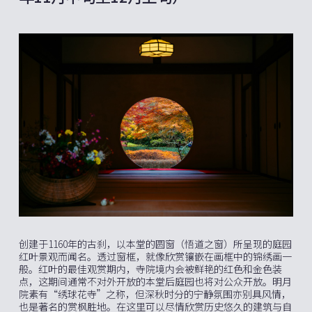
创建于1160年的古刹，以本堂的圆窗（悟道之窗）所呈现的庭园
红叶景观而闻名。透过窗框，就像欣赏镶嵌在画框中的锦绣画一
般。红叶的最佳观赏期内，寺院境内会被鲜艳的红色和金色装
点，这期间通常不对外开放的本堂后庭园也将对公众开放。明月
院素有“绣球花寺”之称，但深秋时分的宁静氛围亦别具风情，
也是著名的赏枫胜地。在这里可以尽情欣赏历史悠久的建筑与自