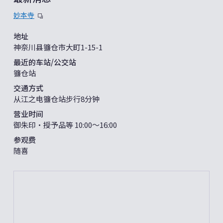
妙本寺
地址
神奈川县镰仓市大町1-15-1
最近的车站/公交站
镰仓站
交通方式
从江之电镰仓站步行8分钟
营业时间
御朱印・授予品等 10:00〜16:00
参观费
随喜