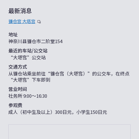
最新消息
镰仓宫 大塔宫
地址
神奈川县镰仓市二阶堂154
最近的车站/公交站
“大塔宫”公交站
交通方式
从镰仓站乘坐前往“镰仓宫（大塔宫）”的公交车，在终点
“大塔宫”下车即到
营业时间
社务所 9:00〜16:30
参观费
成人（初中生及以上）300日元，小学生150日元