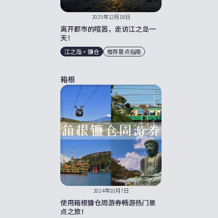
2025年12月18日
离开都市的喧嚣，走访江之岛一
天！
江之岛・镰仓
推荐景点指南
箱根
2024年10月7日
使用箱根镰仓周游券畅游热门景
点之旅！