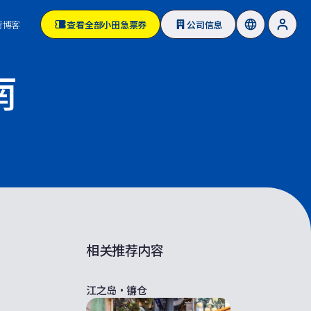
行博客
查看全部小田急票券
公司信息
南
相关推荐内容
江之岛・镰仓