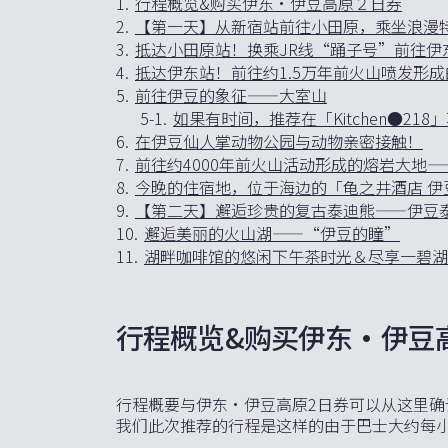
1.
行程概览&购买伊东・伊豆高原２日券
2.
【第一天】从新宿站前往小田原，乘坐浪漫
3.
抵达小田原站！换乘JR线“踊子号”前往伊
4.
抵达伊东站！前往约1.5万年前火山喷发形
5.
前往伊豆的象征——大室山
5-1.
如果有时间，推荐在「Kitchen●218
6.
在伊豆仙人掌动物公园与动物亲密接触！
7.
前往约4000年前火山活动形成的熔岩大地
8.
今晚的住宿地，位于海边的「龟之井酒店 伊
9.
【第二天】邂逅珍贵的复古泰迪熊——伊豆
10.
邂逅美丽的火山湖——“伊豆的瞳”
11.
湖畔咖啡馆的悠闲下午茶时光＆尽享一碧湖水上活动 /
行程概览&购买伊东・伊豆
行程概要与伊东·伊豆高原2日券可以从这里确
我们此次推荐的行程是这样的由于巴士大约每