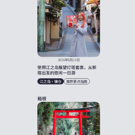
2026年6月23日
使用江之岛展望灯塔套票，从新
宿出发的悠闲一日游
江之岛・镰仓
推荐景点指南
箱根