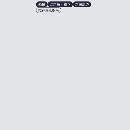
箱根
江之岛・镰仓
新宿周边
推荐景点指南