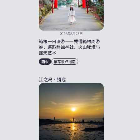
2026年6月23日
箱根一日漫游——凭借箱根周游
券，邂逅静谧神社、火山秘境与
露天艺术
箱根
推荐景点指南
江之岛・镰仓