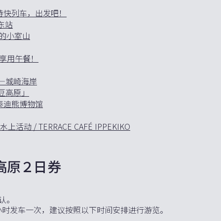
特快列车，出发吧！
东站
成的小室山
」享用午餐！
——城崎海岸
豆高原」
泰迪熊博物馆
 TERRACE CAFÉ IPPEKIKO
高原２日券
认。
小时发车一次，建议按照以下时间安排进行游览。