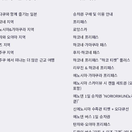
다큐와 함께 즐기는 일본
승차권 구매 및 이용 안내
코네 지역
프리패스
노시마&가마쿠라 지역
로망스카
자와 오야마 지역
하코네 프리패스
즈 지역
하코네·가마쿠라 패스
주쿠 지역
후지·하코네 패스
주쿠 에서 떠나는 더 많은 근교 여행
하코네 프리패스 “하코 티켓” 플러스
리무진 & 하코네 프리패스
에노시마·가마쿠라 프리패스
에노시마 스카이뷰 시 캔들 세트권 (
포함)
에노덴 1일 승차권 ‘NORIORIKUN(
쿤)’
신에노시마 수족관 티켓 + 오다큐선
에노덴 버스 1일 승차권
탄자와·오야마 프리패스
도카이 버스 ‘이토 & 이즈 고겐’ 2일 