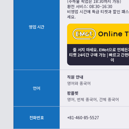
(수하물 픽업은 18:30까지 가능)
환전 서비스: 08:30–16:30
비영업 시간에 특급 티켓과 할인 패
세요.
영업 시간
줄 서지 마세요. EMot으로 언제
티켓 24시간 구매 가능 | 빠르고 간
이
직원 안내
영어와 중국어
언어
팜플렛
영어, 번체 중국어, 간체 중국어
전화번호
+81-460-85-5527