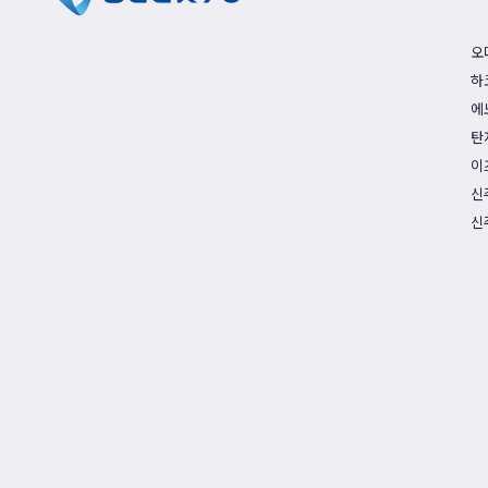
오
하
에
탄
이
신
신