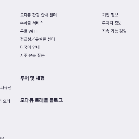
오다큐 관광 안내 센터
기업 정보
수하물 서비스
투자자 정보
무료 Wi-Fi
지속 가능 경영
접근성／유실물 센터
다국어 안내
자주 묻는 질문
투어 및 체험
오다큐선
오다큐 트래블 블로그
노리오리
패스