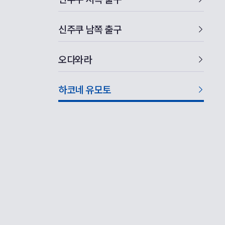
신주쿠 남쪽 출구
오다와라
하코네 유모토