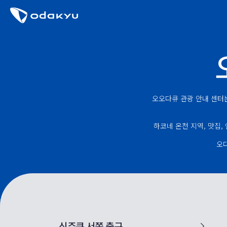
오오다큐 관광 안내 센터는
하코네 온천 지역, 맛집,
오
신주쿠 서쪽 출구