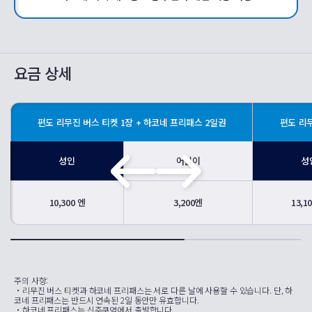
요금 상세
편도 리무진 버스 티켓 1장 + 하코네 프리패스 2일권
편도 리무
성인
어린이
성
10,300 엔
3,200엔
13,1
주의 사항:
・리무진 버스 티켓과 하코네 프리패스는 서로 다른 날에 사용할 수 있습니다. 단, 하
코네 프리패스는 반드시 연속된 2일 동안만 유효합니다.
・하코네 프리패스는 신주쿠역에서 출발합니다.