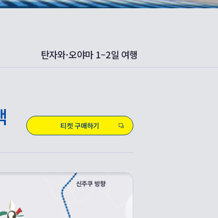
탄자와·오야마 1–2일 여행
택
티켓 구매하기