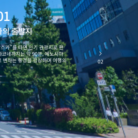
01
카의 출발지
스카”를 타면 인기 관광지로 편
하코네까지는 약 90분, 에노시마
로 변하는 풍경을 감상하며 여행의
02