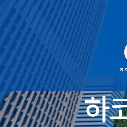
이 
하코