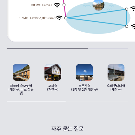
고라역
하코네 유모토역
소운잔역
오와쿠다니역
(개찰구)
(개찰구, 버스 정류
(1층 및 2층 개찰구)
(개찰구)
장)
자주 묻는 질문