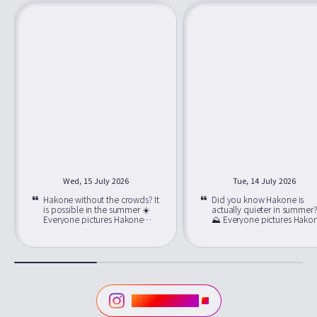
Wed, 15 July 2026
Tue, 14 July 2026
Hakone without the crowds? It
Did you know Hakone is
is possible in the summer ☀️
actually quieter in summer?
Everyone pictures Hakone
⛰️ Everyone pictures Hakone
packed with crowds, but June
packed with crowds, but J
through September is its best-
through September is its be
kept secret. Just about 80
kept secret. Just about 80
minutes from Shinjuku on the
minutes from Shinjuku on t
Romancecar, you'll find
Romancecar, you'll find
cooler mountain air, easy seat
cooler mountain air, easy s
reservations, and lower hotel
reservations, and lower hot
rates than peak season. 📍
rates than peak season. 📍
인스타그램 방문
Location: Hakone, Kanagawa
Location: Hakone, Kanaga