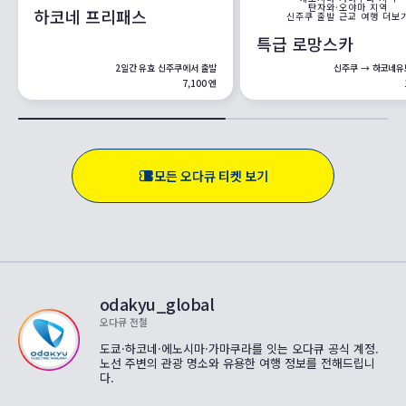
탄자와·오야마 지역
하코네 프리패스
신주쿠 출발 근교 여행 더보
특급 로망스카
2일간 유효 신주쿠에서 출발
신주쿠 → 하코네유
7,100 엔
모든 오다큐 티켓 보기
odakyu_global
오다큐 전철
도쿄·하코네·에노시마·가마쿠라를 잇는 오다큐 공식 계정.
노선 주변의 관광 명소와 유용한 여행 정보를 전해드립니
다.