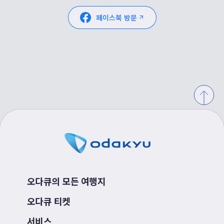
,via Hakone-Yumoto Station
,via Hakone-Yumoto Statio
on the Odakyu Line Highlights
on the Odakyu Line Highlights
✔ Lower hotel rates and easy-
✔ Lower hotel rates and ea
페이스북 방문
to-book Romancecar seats in
to-book Romancecar seats 
the off-season ✔ Avoid
the off-season ✔ Avoid
Japan's busy weeks like Obon
Japan's busy weeks like O
in mid-August for the quietest
in mid-August for the quiete
trip ✔ The Hakone Tozan
trip ✔ The Hakone Tozan
Train winding through green
Train winding through gree
summer mountains ✔ A cool,
summer mountains ✔ A coo
breezy pirate-ship cruise
breezy pirate-ship cruise
across Lake Ashi ✔ The
across Lake Ashi ✔ The
Hakone Ropeway soaring
Hakone Ropeway soaring
over the steam of Owakudani
over the steam of Owakuda
✔ Mt. Fuji views on a clear
✔ Mt. Fuji views on a clear
day, all on a day trip from
day, all on a day trip from
Tokyo 💡Travel Tip: Avoid
Tokyo Summer might just be
Obon (mid-August) and
the smartest time to finally
national holiday weekends,
see Hakone. 👉Discover
weekdays are quietest of all!
routes, Freepass info, and t
👉Discover routes, Freepass
through the link in our bio!
info, and tips through the link
@odakyu_global #hakone
in our bio! @odakyu_global
#odakyuline #romancecar
#hakone #odakyuline
#tokyodaytrip #japansumm
#romancecar #tokyodaytrip
#japansummer
오다큐의 모든 여행지
오다큐 티켓
서비스