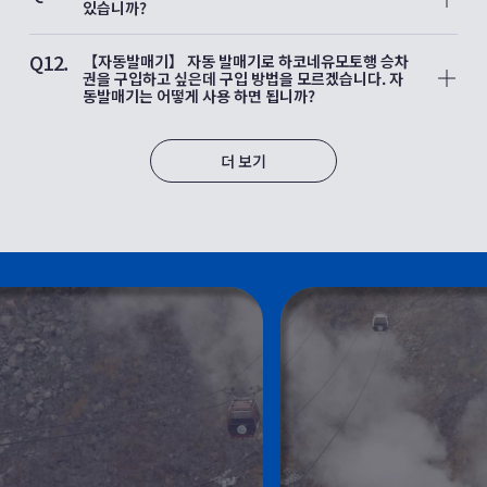
본인의 스마트폰으로 직접 티켓을 발급 받아야 합니다.
・iPhone의 경우：Safari
【로망스카 특급권】
있습니까?
일한 이메일 주소의 대문자와 소문자의 다른 조합으로 로그인하
・Android의 경우：Google Chrome
홈 화면의 [특급권 구매/확인]을 탭 해 주세요.
면 다른 계정으로 인식됩니다.
A11.
【로망스카 특급권 이외의 티켓】
IC 카드(PASMO, Suica) 및 신용카드(‘Visa’, ‘Mastercard’,
예를 들어, Taro.Odakyu@emot.jp 와 taro.odakyu@emot.jp
Q12.
왼쪽 상단의 [메뉴]→[마이페이지]→[보유 티켓 일람]을 탭 해 주
‘JCB’, ‘아메리칸 익스프레스’, ‘다이너스 클럽’)로도 결제하실 수
를 입력하면 두 계정을 서로 다른 계정으로 인식합니다.
【자동발매기】 자동 발매기로 하코네유모토행 승차
세요.
있습니다.
Taro.Odakyu@emot.jp 에서 로그인하여 구매한 티켓은 이후에
권을 구입하고 싶은데 구입 방법을 모르겠습니다. 자
taro.odakyu@emot.jp 에서 로그인하면 티켓이 표시되지 않습
동발매기는 어떻게 사용 하면 됩니까?
니다.(그 반대도 동일).
A12.
자동 발매기에서 ‘Transfer Ticket’을 터치하면 경유역이 표시되
니 ‘Via ODAWARA’를 터치해 주십시오. 자동 발매기 위쪽에 표
예를들어 [SNS 로그인]→[Google]로 로그인하여 티켓을 구매했
더 보기
시된 운임표를 보고 목적지(하코네유모토역)까지의 운임을 확인
을 경우에도,
한 뒤, 자동발매기에 표시된 해당 운임을 탭한후 표시된 금액을
그 후에 [이메일주소로 로그인]을 선택해 Gmail 주소를 입력하여
결제해 주십시오.
접속하셨을경우에도, 티켓은 표시되지 않습니다(그 반대도 동
일).
[SNS 로그인]→[Facebook]으로 로그인하여 티켓을 구매한 경
우,
그 후에 [이메일 주소로 로그인]을 선택하여 Facebook 계정과
관련된 이메일 주소를 입력하고 로그인한 경우에도 마찬가지로
티켓은 표시되지 않습니다.(그 반대도 동일).