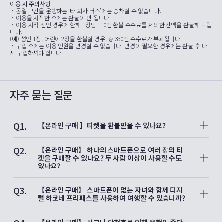
이용 시 주의사항
・동일 구간을 운행하는 ‘타 회사 버스’에는 승차할 수 없습니다.
・이용을 시작한 후에는 환불이 안 됩니다.
・이용 시작 전인 경우에 한해 1장당 110엔 환불 수수료를 제외한 잔액을 환불해 드립
니다.
(예) 성인 1장, 어린이 2장을 환불할 경우, 총 330엔 수수료가 부과됩니다.
・구입 후에는 이용 인원을 변경할 수 없습니다. 변경이 필요한 경우에는 환불 후 다
시 구입하셔야 합니다.
자주 묻는 질문
Q1.
【온라인 구매 】티켓을 환불받을 수 있나요?
A1.
환불 가능 여부와 환불 조건은 티켓에 따라 다릅니다. 환불이 가
Q2.
능한 티켓의 경우 티켓의 “자세한 내용 보기” 화면에 [환불] 버튼
【온라인 구매】 하나의 스마트폰으로 여러 장의 티
이 표시됩니다: 버튼을 탭하여 환불 절차를 진행합니다. [환불]
켓을 구매할 수 있나요? 두 사람 이상이 사용할 수도
버튼이 표시되지 않은 티켓은 원칙적으로 환불이 불가능합니다.
있나요?
A2.
【로망스카 특급권】
Q3.
하나의 스마트폰으로, 여러장의 티켓을 구매하는 것과 여러명이
【온라인 구매】 스마트폰이 없는 자녀와 함께 디지
이용하는 것이 각각 가능합니다. 승차 시에 티켓 제시는 필요하
털 하코네 프리패스를 사용하여 여행할 수 있습니까?
지
A3.
않으나 열차 승무원이 요청할 경우에는 오다큐 디지털 티켓 공식
디지털 하코네 프리패스는 동일한 스마트폰에서 이용 가능한 매
사이트(EMot 온라인 티켓) 홈 화면의 [특급권 구매/확인] 또는
수가 1매로 한정되어 있으며,