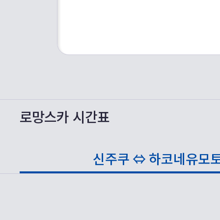
로망스카 시간표
신주쿠 ⇔
하코네유모