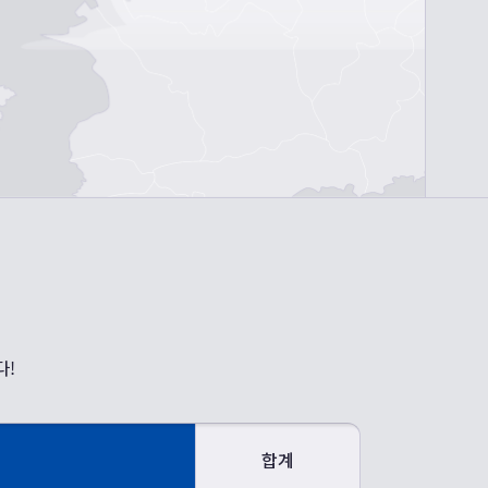
다!
합계