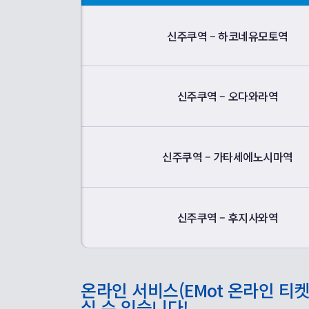
신주쿠역 – 하코네유모토역
신주쿠역 – 오다와라역
신주쿠역 – 가타세에노시마역
신주쿠역 – 후지사와역
온라인 서비스(EMot 온라인 티켓
실 수 있습니다!