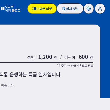
오다큐
오다큐 티켓
회사 정보
여행 블로그
1,200
600
/
성인
엔
어린이
엔
*신주쿠 → 하코네유모토 편도
직통 운행하는 특급 열차입니다.
 있습니다.