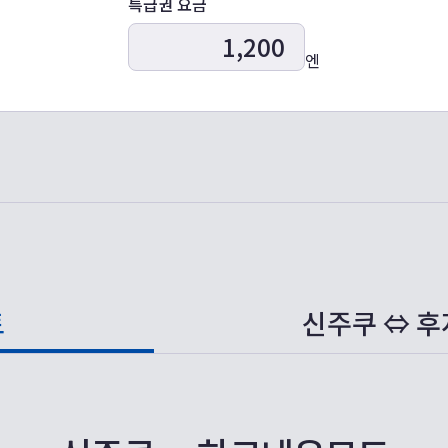
특급권 요금
엔
토
신주쿠 ⇔
후