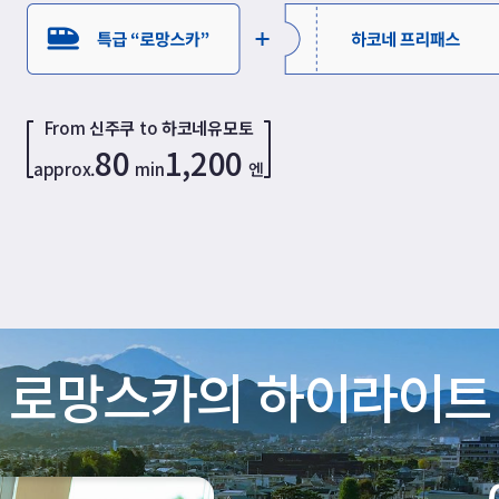
From
신주쿠
to
하코네유모토
80
1,200
approx.
min
엔
로망스카의 하이라이트