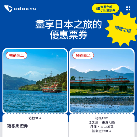
查看全部
小田急票券
盡享日本之旅的
明智之選
優惠票券
暢銷商品
暢銷商品
箱根地區
箱根地區
江之島・鎌倉地區
箱根周遊券
丹澤・大山地區
新宿近郊地區