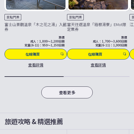
景點門票
景點門票
富士山景觀溫泉「木之花之湯」入館
當天往返溫泉「箱根湯寮」EMot限
江
券
定票券
票價
票價
成人：1,800～2,200日圓
成人：1,700～3,600日圓
兒童(6-11)：950～1,150日圓
兒童(6-11)：1,000日圓
在線購買
在線購買
查看詳情
查看詳情
查看更多
旅遊攻略 & 精選推薦