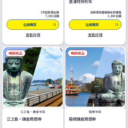
浪漫特快列车
2天從新宿出發
從新宿至箱根湯本的單程
7,100 日圓
1,200 日圓
在線購買
在線購買
查看詳情
查看詳情
暢銷商品
暢銷商品
江之島・鎌倉地區
箱根地區
江之島・鎌倉周遊券
箱根鎌倉周遊券