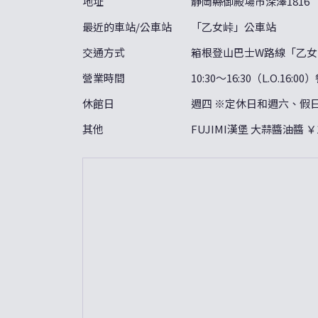
地址
靜岡縣御殿場市深澤1816
最近的車站/公車站
「乙女峠」公車站
交通方式
箱根登山巴士W路線「乙女
營業時間
10:30〜16:30（L.O.16:
休館日
週四 ※定休日和週六、假
其他
FUJIMI漢堡 大蒜醬油醬 ￥