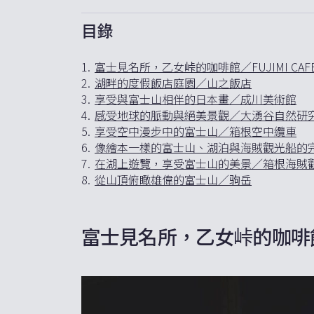
目錄
1.
富士見名所，乙女峠的咖啡館／FUJIMI CAF
2.
湖畔的度假飯店庭園／山之飯店
3.
享受與富士山相伴的日本畫／成川美術館
4.
感受地球的脈動與絕美景觀／大湧谷自然研
5.
享受空中漫步中的富士山／箱根空中纜車
6.
像繪本一樣的富士山、湖泊與海賊觀光船的
7.
在湖上遊覽，享受富士山的美景／箱根海賊
8.
從山頂俯瞰雄偉的富士山／驹岳
富士見名所，乙女峠的咖啡館／F