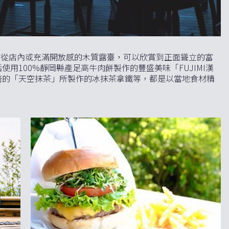
幕。從店內或充滿開放感的木質露臺，可以欣賞到正面聳立的富
用100%靜岡縣產足高牛肉餅製作的豐盛美味「FUJIMI漢
培的「天空抹茶」所製作的冰抹茶拿鐵等，都是以當地食材精