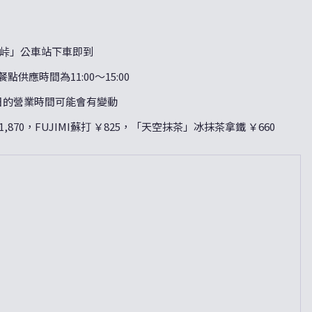
峠」公車站下車即到
00）餐點供應時間為11:00〜15:00
日的營業時間可能會有變動
1,870，FUJIMI蘇打 ￥825，「天空抹茶」冰抹茶拿鐵 ￥660