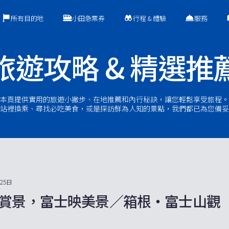
所有目的地
小田急票券
行程 & 體驗
服務
旅遊攻略 & 精選推
本頁提供實用的旅遊小撇步、在地推薦和內行秘訣，讓您輕鬆享受旅程。
站裡換乘、尋找必吃美食，或是探訪鮮為人知的景點，我們都已為您備妥
月25日
賞景，富士映美景／箱根・富士山觀