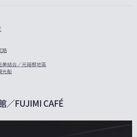
É
究路
完美結合／元箱根地區
觀光船
UJIMI CAFÉ