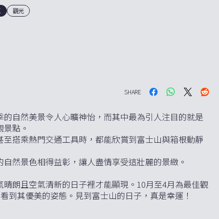
區
觀光
SHARE
季的自然美景令人心曠神怡，而其中最為引人注目的就是
觀景點。
甚至搭乘熱門交通工具時，都能欣賞到富士山與箱根動靜
的自然景色相得益彰，讓人盡情享受這壯麗的景緻。
晴朗且空氣清新的日子裡才能顯現。10月至4月為最佳觀
楚看到其優美的姿態。見到富士山的日子，真是幸運！