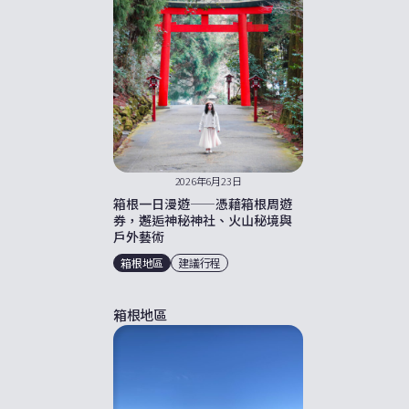
2026年6月23日
箱根一日漫遊——憑藉箱根周遊
券，邂逅神秘神社、火山秘境與
戶外藝術
箱根地區
建議行程
箱根地區