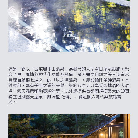
這是一間以「古宅風里山溫泉」為概念的大型單日溫泉設施，融
合了里山風情與現代化功能及設備，讓人盡享自然之美。溫泉水
質源自箱根七湯之一的「塔之澤溫泉」，屬於鹼性單純溫泉，水
質柔和，素有美肌之湯的美譽。設施包含可以享受森林浴的大浴
場、露天溫泉和陶壺浴池等，此外還提供首都圈規模最大的19間
獨立包廂露天溫泉「離湯屋 花傳」，滿足個人隱私與放鬆需
求。