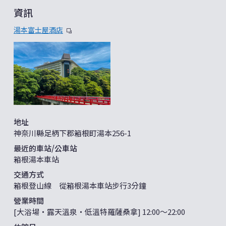
資訊
湯本富士屋酒店
地址
神奈川縣足柄下郡箱根町湯本256-1
最近的車站/公車站
箱根湯本車站
交通方式
箱根登山線 從箱根湯本車站步行3分鐘
營業時間
[大浴場・露天溫泉・低溫特羅薩桑拿] 12:00〜22:00