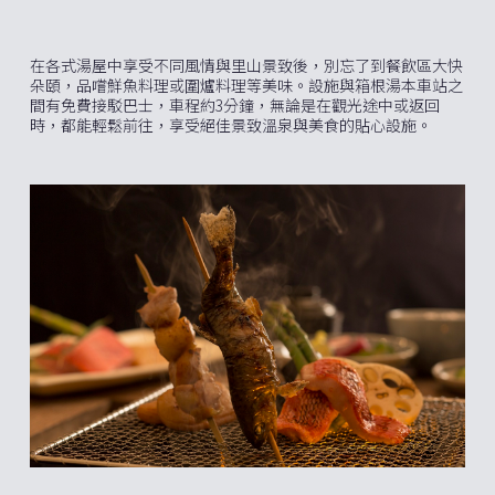
在各式湯屋中享受不同風情與里山景致後，別忘了到餐飲區大快
朵頤，品嚐鮮魚料理或圍爐料理等美味。設施與箱根湯本車站之
間有免費接駁巴士，車程約3分鐘，無論是在觀光途中或返回
時，都能輕鬆前往，享受絕佳景致溫泉與美食的貼心設施。