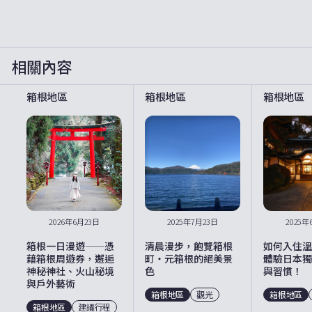
相關內容
箱根地區
箱根地區
箱根地區
2026年6月23日
2025年7月23日
2025年
箱根一日漫遊——憑
清晨漫步，飽覽箱根
如何入住溫
藉箱根周遊券，邂逅
町・元箱根的絕美景
體驗日本獨
神秘神社、火山秘境
色
與習慣！
與戶外藝術
箱根地區
觀光
箱根地區
箱根地區
建議行程