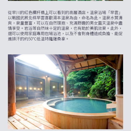
從早川的紅色欄杆橋上可以看到的高層酒店。溫泉浴場「早雲」
以戰國武將北條早雲喜歡湯本溫泉為由，命名為此。溫泉水質清
爽，泉量豐富，可以在自然環抱、充滿野趣的男女露天溫泉中盡
情享受。岩浴等自然味十足的溫泉，也有助於美肌效果。此外，
還可以使用家庭專用包場浴池，以及不會對身體造成負擔、能促
進排汗的約50℃低溫特羅薩桑拿。