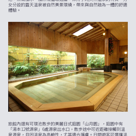
女分設的露天溫泉被自然美景環繞，帶來與自然融為一體的舒適
體驗。
旅館內還有可環池散步的美麗日式庭園「山月園」，庭園中有
「湯本12號源泉」6處源泉出水口，散步途中可近距離接觸到溫
泉源泉，且因溫泉為高鹼性，尤其適合護膚。日間遊客可選擇溫