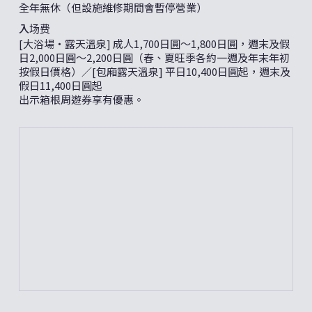
全年無休（但設施維修期間會暫停營業）
入场费
[大浴場・露天溫泉] 成人1,700日圓～1,800日圓，週末及假
日2,000日圓～2,200日圓（春、夏旺季各約一週及年末年初
按假日價格）／[包廂露天溫泉] 平日10,400日圓起，週末及
假日11,400日圓起
出示箱根周遊券享有優惠。