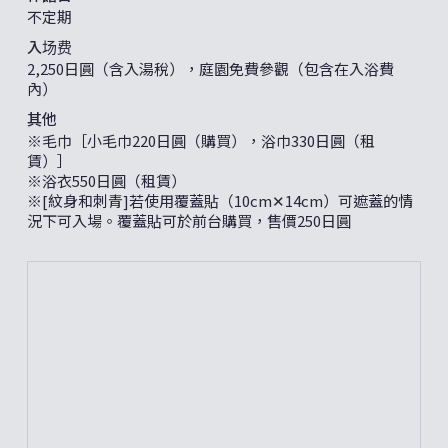
不定期
入场费
2,250日圓（含入湯稅），庭園免費參觀（包含在入浴費
內）
其他
※毛巾［小毛巾220日圓（購買），浴巾330日圓（租
賃）］
※浴衣550日圓（租賃）
※[紋身和刺青]若使用覆蓋貼（10cm✕14cm）可遮蓋的情
況下可入場。覆蓋貼可於前台購買，售價250日圓