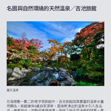
名園與自然環繞的天然溫泉／吉池旅館
露天溫泉
在箱根數一數二的老字號旅館中，吉池旅館因其豐富的溫泉水量
而聞名。旅館擁有6處自家源泉，直接將湧出的溫泉水引入各浴
池，無需加水、加熱或循環過濾，保持了純天然溫泉的特質。男