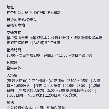
地址
神奈川縣足柄下郡箱根町湯本682
最近的車站/公車站
箱根湯本站
交通方式
箱根登山電車 從箱根湯本站步行12分鐘，或乘坐箱根湯本溫
泉旅館接駁巴士[A路線] 5至7分鐘
營業時間
10:00〜次日早晨9:00，包間浴池 11:00〜次日早晨7:00
休館日
全年無休
入场费
[普通入館費] 2,730日圓，[深夜加費（24:00〜4:59）] 入館
費＋1,650日圓，[夜間溫泉入館費（20:00〜23:59）] 1,850
日圓，[早晨溫泉入館費（5:00〜9:00 ※最晚接待 8:00）]
1,850日圓，[包間浴池] 2,200日圓（60分鐘）
其他
※入館費包含浴巾、面巾和館內服裝