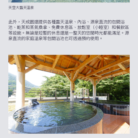
天空大露天溫泉
此外，天成園還提供各種露天溫泉、內浴、源泉直流的包間浴
池、乾蒸和蒸氣桑拿、免費休息區、放鬆室（小睡室）和餐飲區
等設施。無論是短暫的休息還是一整天的悠閒時光都能滿足。源
泉直流的家庭溫泉等包間浴池也可透過預約使用。