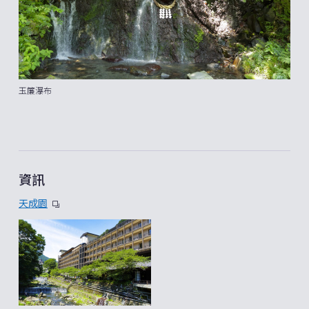
玉簾瀑布
資訊
天成園