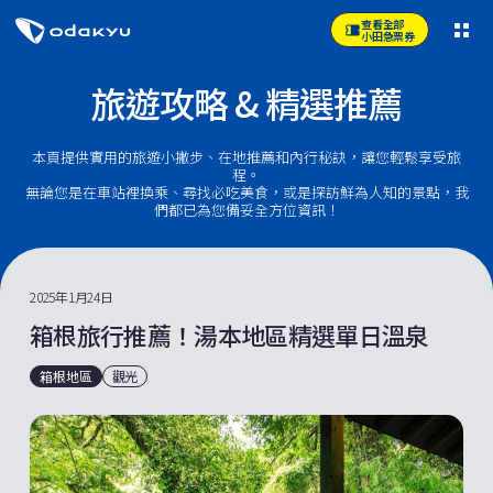
查看全部
小田急票券
旅遊攻略 & 精選推薦
本頁提供實用的旅遊小撇步、在地推薦和內行秘訣，讓您輕鬆享受旅
程。
無論您是在車站裡換乘、尋找必吃美食，或是探訪鮮為人知的景點，我
們都已為您備妥全方位資訊！
2025年1月24日
箱根旅行推薦！湯本地區精選單日溫泉
箱根地區
觀光