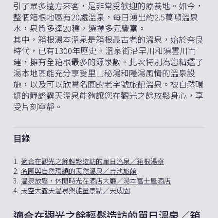
引了眾多遠方來客，是非常受歡迎的療養地。如今，
整個箱根地區有20處溫泉，每日湧出約2.5萬噸溫泉
水，泉質多達20種，選擇多元豐富。
其中，箱根湯本溫泉是箱根最古老的溫泉，始於奈良
時代，已有1300年歷史。溫泉街沿早川和須雲川而
建，擁有全箱根最多的源泉數。此次特別為您精選了
湯本地區能充分享受里山秘湯和隱湯風情的溫泉設
施，以及可以欣賞名園的老字號旅館溫泉。被自然環
繞的靜謐露天溫泉能夠讓您在觀光之餘放鬆身心，享
受片刻寧靜。
目錄
1.
適合在觀光之餘輕鬆造訪的單日溫泉／箱根湯寮
2.
名園與自然環繞的天然溫泉／吉池旅館
3.
溫泉放鬆，休閒時光在酒店大廳／湯本富士屋酒店
4.
天空大露天溫泉與能量景點／天成園
適合在觀光之餘輕鬆造訪的單日溫泉／箱