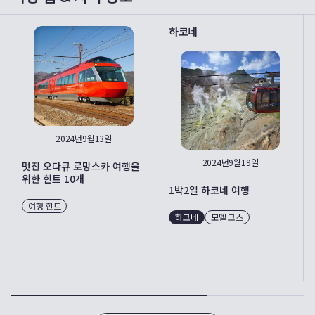
하코네
2024년9월13일
2024년9월19일
멋진 오다큐 로망스카 여행을
위한 힌트 10개
1박2일 하코네 여행
여행 힌트
하코네
모델 코스