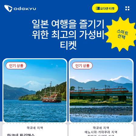
오다큐 티켓
일본 여행을 즐기기
위한 최고의 가성비
스마트
선택
티켓
인기 상품
인기 상품
하코네 지역
하코네 지역
에노시마·가마쿠라 지역
하코네 프리패스