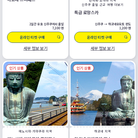
탄자와·오야마 지역
신주쿠 출발 근교 여행 더보기
특급 로망스카
2일간 유효 신주쿠에서 출발
신주쿠 → 하코네유모토 편도
7,100 엔
1,200 엔
온라인 티켓 구매
온라인 티켓 구매
세부 정보 보기
세부 정보 보기
인기 상품
인기 상품
에노시마·가마쿠라 지역
하코네 지역