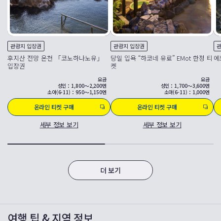
관광지 입장권
관광지 입장권
관
후지산 전망 온천 「코노하나노유」
당일 입욕 “하코네 유료” EMot 한정 티
에
입장권
켓
요금
요금
성인：1,800～2,200엔
성인：1,700～3,600엔
소아(6-11)：950～1,150엔
소아(6-11)：1,000엔
온라인 티켓 구매
온라인 티켓 구매
세부 정보 보기
세부 정보 보기
더 보기
여행 팁 & 지역 정보