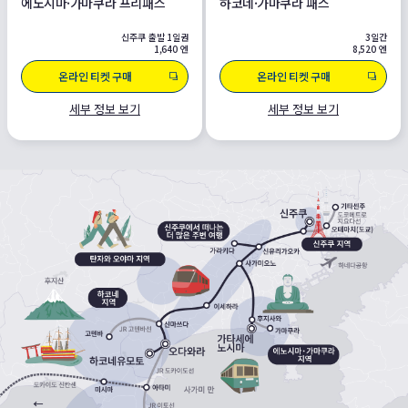
에노시마·가마쿠라 프리패스
하코네·가마쿠라 패스
신주쿠 출발 1일권
3일간
1,640 엔
8,520 엔
온라인 티켓 구매
온라인 티켓 구매
세부 정보 보기
세부 정보 보기