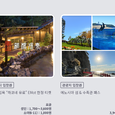
지 입장권
관광지 입장권
입욕 “하코네 유료” EMot 한정 티켓
에노시마 섬 & 수족관 패스
요금
성인：1,700～3,600엔
소아(6-11)：1,000엔
3,9