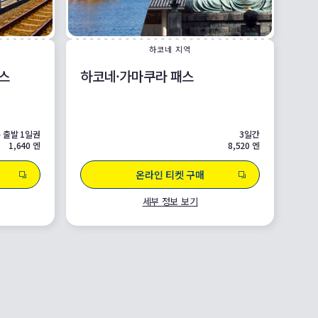
하코네 지역
스
하코네·가마쿠라 패스
 출발 1일권
3일간
1,640 엔
8,520 엔
온라인 티켓 구매
세부 정보 보기