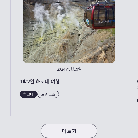
2024년9월19일
1박2일 하코네 여행
하코네
모델 코스
더 보기