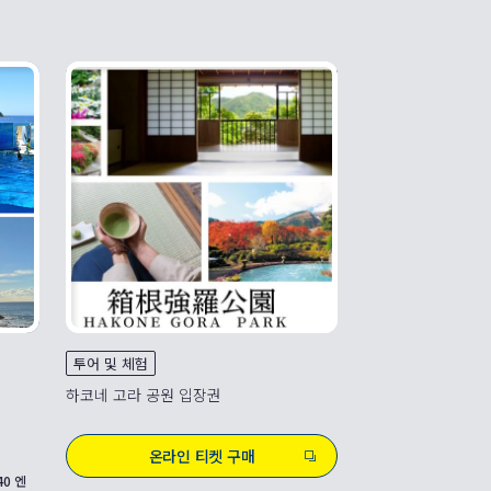
투어 및 체험
하코네 고라 공원 입장권
온라인 티켓 구매
40 엔