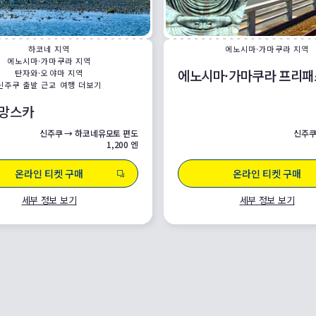
하코네 지역
에노시마·가마쿠라 지역
에노시마·가마쿠라 지역
에노시마·가마쿠라 프리패
탄자와·오야마 지역
신주쿠 출발 근교 여행 더보기
로망스카
신주쿠 → 하코네유모토 편도
신주쿠
1,200 엔
온라인 티켓 구매
온라인 티켓 구매
세부 정보 보기
세부 정보 보기