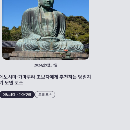
2024년9월17일
에노시마·가마쿠라 초보자에게 추천하는 당일치
기 모델 코스
에노시마・가마쿠라
모델 코스