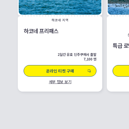
하코네 지역
하코네 프리패스
특급 
2일간 유효 신주쿠에서 출발
7,100 엔
온라인 티켓 구매
세부 정보 보기