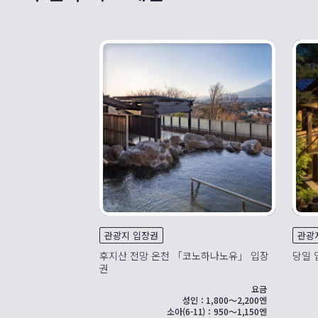
관광지 입장권
관광
후지산 전망 온천 「코노하나노유」 입장
당일 
권
요금
성인：1,800～2,200엔
소아(6-11)：950～1,150엔