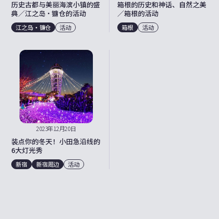
历史古都与美丽海滨小镇的盛
箱根的历史和神话、自然之美
典／江之岛・镰仓的活动
／箱根的活动
江之岛・镰仓
活动
箱根
活动
2023年12月20日
装点你的冬天！小田急沿线的
6大灯光秀
新宿
新宿周边
活动