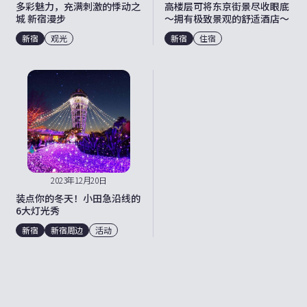
多彩魅力，充满刺激的悸动之
高楼层可将东京街景尽收眼底
城 新宿漫步
～拥有极致景观的舒适酒店～
新宿
观光
新宿
住宿
2023年12月20日
装点你的冬天！小田急沿线的
6大灯光秀
新宿
新宿周边
活动