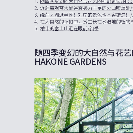
1.
随四季变幻的大自然与花艺的神奇邂逅/NICOLAI 
2.
近距离观赏大涌谷震撼力十足的火山喷烟处/
3.
绕芦之湖逛半圈！对岸的景色也不容错过！
4.
在大自然的怀抱中，赏生长在水湿地的植物/
5.
雄伟的富士山近在眼前/驹岳
随四季变幻的大自然与花艺的神奇
HAKONE GARDENS