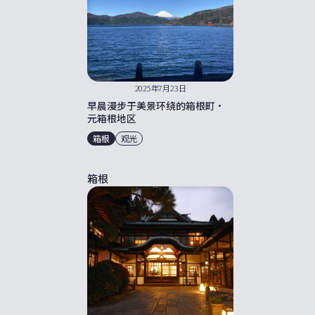
2025年7月23日
早晨漫步于美景环绕的箱根町・
元箱根地区
箱根
观光
箱根