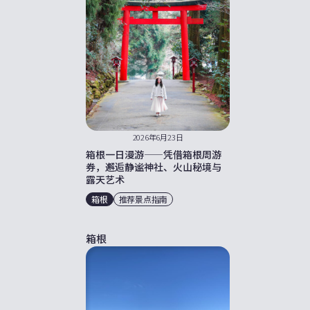
2026年6月23日
箱根一日漫游——凭借箱根周游
券，邂逅静谧神社、火山秘境与
露天艺术
箱根
推荐景点指南
箱根