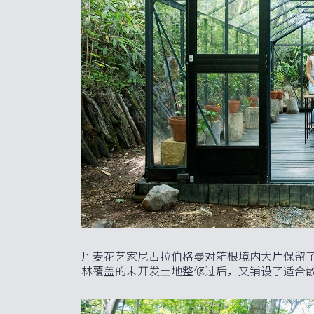
丹麦花艺家尼古拉伯格曼对箱根境内大片保留
林覆盖的未开发土地整修过后，又铺设了适合