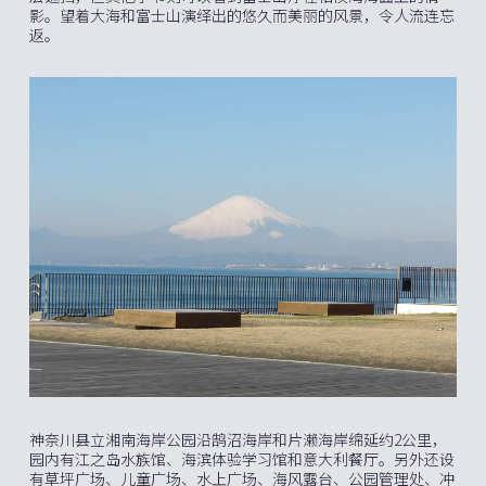
影。望着大海和富士山演绎出的悠久而美丽的风景，令人流连忘
返。
神奈川县立湘南海岸公园沿鹄沼海岸和片濑海岸绵延约2公里，
园内有江之岛水族馆、海滨体验学习馆和意大利餐厅。另外还设
有草坪广场、儿童广场、水上广场、海风露台、公园管理处、冲