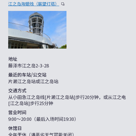
江之岛海蜡烛（展望灯塔）
地址
藤泽市江之岛2-3-28
最近的车站/公交站
片濑江之岛站或江之岛站
交通方式
从小田急江之岛线[片濑江之岛站]步行20分钟，或从江之电
[江之岛站]步行25分钟
营业时间
9:00～20:00（最后入场时间19:30）
休馆日
全年无休（遇恶劣天气可能关闭）