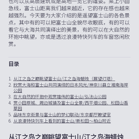
也可以从高层建筑或是高地一览它的雄姿。乘上小田
急线，富士山距离我们越来越近，它的存在感也越来
越强烈。今天要为大家介绍的是遥望富士山的各色景
点，其中有的可以把富士山全貌尽收眼底，有的可以
看它与大海共同演绎出的美景，有的可以在大自然的
环抱中眺望，亦或是透过浪漫特快列车的车窗悠闲欣
赏。
目录
1.
从江之岛之巅眺望富士山/江之岛海蜡烛（展望灯塔）
2.
欣赏大海和富士山共同演绎的日本风光/神奈川县立湘南海岸
公园
3.
在大自然的怀抱中观赏雄伟的富士山/弘法山公园
4.
赏小田原城、周边城镇及富士山全景/西平畑公园、松田山香
草园
5.
品味东京街景与富士山的梦幻联动/东京都厅瞭望室
6.
从浪漫特快列车上看到的富士山/新松田～柏山附近
从江之岛之巅眺望富士山/江之岛海蜡烛