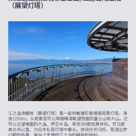
（展望灯塔）
江之岛海蜡烛（展望灯塔）是一座倒截锥形玻璃墙观景灯塔，海
拔119.6m。从观景室可以隔相模湾眺望西面的富士山和大山。还
可以远望南面的大岛、伊豆半岛，享受360度观景体验。可见距
离达46公里，为日本私营灯塔中最长。夜间光芒闪烁，营造出梦
幻般的场景，是当之无愧的江之岛的蜡烛和地标。