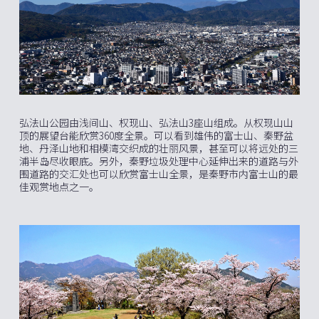
弘法山公园由浅间山、权现山、弘法山3座山组成。从权现山山
顶的展望台能欣赏360度全景。可以看到雄伟的富士山、秦野盆
地、丹泽山地和相模湾交织成的壮丽风景，甚至可以将远处的三
浦半岛尽收眼底。另外，秦野垃圾处理中心延伸出来的道路与外
围道路的交汇处也可以欣赏富士山全景，是秦野市内富士山的最
佳观赏地点之一。