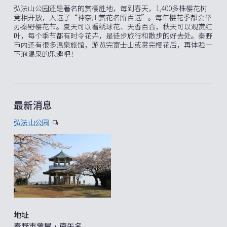
弘法山公园还是著名的赏樱胜地，每到春天，1,400多株樱花树
竞相开放，入选了“神奈川赏花名所百选”。每年樱花季都会举
办秦野樱花节。夏天可以看绣球花、天香百合，秋天可以观赏红
叶，每个季节都有时令花卉，是徒步旅行和散步的好去处。秦野
市内还有很多温泉旅馆，游览完富士山或赏完樱花后，再体验一
下泡温泉的乐趣吧！
最新消息
弘法山公园
地址
秦野市曾屋・南矢名