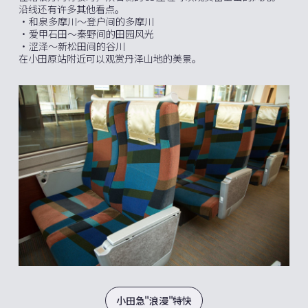
沿线还有许多其他看点。
・和泉多摩川〜登户间的多摩川
・爱甲石田～秦野间的田园风光
・涩泽～新松田间的谷川
在小田原站附近可以观赏丹泽山地的美景。
小田急"浪漫"特快