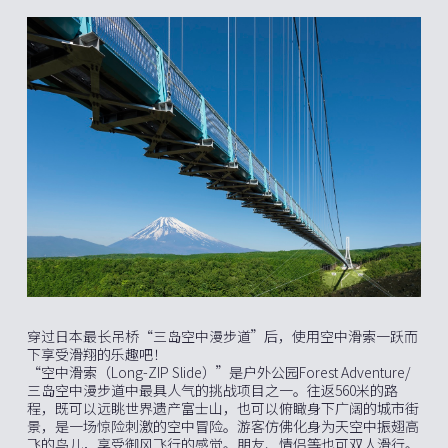
穿过日本最长吊桥“三岛空中漫步道”后，使用空中滑索一跃而
下享受滑翔的乐趣吧！
“空中滑索（Long-ZIP Slide）”是户外公园Forest Adventure/
三岛空中漫步道中最具人气的挑战项目之一。往返560米的路
程，既可以远眺世界遗产富士山，也可以俯瞰身下广阔的城市街
景，是一场惊险刺激的空中冒险。游客仿佛化身为天空中振翅高
飞的鸟儿，享受御风飞行的感觉。朋友、情侣等也可双人滑行。