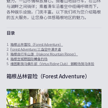
魅力，一边尽情释放身心。骑着山地自行车，在山林
与湖畔之间徜徉；乘着滑车沿着空中缆绳呼啸而下，
各种娱乐设施，门类丰富。以下我们将为您介绍箱根
的五大服务，让您身心体感箱根地区的魅力。
目录
1.
箱根丛林冒险（Forest Adventure）
2.
Forest Adventure/三岛空中漫步道
3.
箱根自行车山游（Hakone Mountain Ripper）
4.
箱根宫城野国际鳟鱼钓场
5.
维图斯骑马俱乐部（Virtus Riding Club） 御殿场骑马体验
箱根丛林冒险（Forest Adventure）