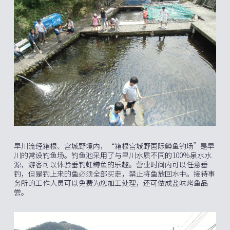
早川流经箱根、宫城野境内，“箱根宫城野国际鳟鱼钓场”是早
川的常设钓鱼场。钓鱼池采用了与早川水质不同的100%泉水水
源，游客可以体验垂钓虹鳟鱼的乐趣。营业时间内可以任意垂
钓，但是钓上来的鱼必须全部买走，禁止将鱼放回水中。接待事
务所的工作人员可以免费为您加工处理，还可做成盐味烤鱼品
尝。