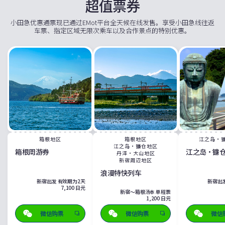
超值票券
小田急优惠通票现已通过EMot平台全天候在线发售。享受小田急线往返
车票、指定区域无限次乘车以及合作景点的特别优惠。
箱根地区
箱根地区
江之岛・
江之岛・镰仓地区
箱根周游券
江之岛・镰
丹泽・大山地区
新宿周辺地区
浪漫特快列车
新宿出发 有效期为2天
新宿出
7,100 日元
新宿～箱根汤本 单程票
1,200 日元
微信购票
微信购票
微信