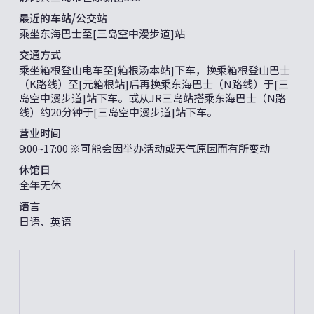
最近的车站/公交站
乘坐东海巴士至[三岛空中漫步道]站
交通方式
乘坐箱根登山电车至[箱根汤本站]下车，换乘箱根登山巴士
（K路线）至[元箱根站]后再换乘东海巴士（N路线）于[三
岛空中漫步道]站下车。或从JR三岛站搭乘东海巴士（N路
线）约20分钟于[三岛空中漫步道]站下车。
营业时间
9:00~17:00 ※可能会因举办活动或天气原因而有所变动
休馆日
全年无休
语言
日语、英语