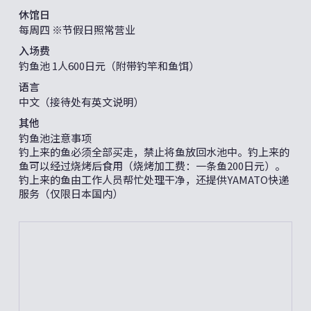
休馆日
每周四 ※节假日照常营业
入场费
钓鱼池 1人600日元（附带钓竿和鱼饵）
语言
中文（接待处有英文说明）
其他
钓鱼池注意事项
钓上来的鱼必须全部买走，禁止将鱼放回水池中。钓上来的
鱼可以经过烧烤后食用（烧烤加工费：一条鱼200日元）。
钓上来的鱼由工作人员帮忙处理干净，还提供YAMATO快递
服务（仅限日本国内）