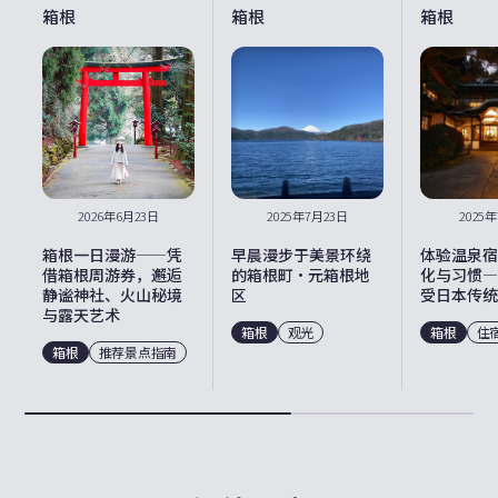
箱根
箱根
箱根
2026年6月23日
2025年7月23日
2025
箱根一日漫游——凭
早晨漫步于美景环绕
体验温泉宿
借箱根周游券，邂逅
的箱根町・元箱根地
化与习惯—
静谧神社、火山秘境
区
受日本传统
与露天艺术
箱根
观光
箱根
住
箱根
推荐景点指南