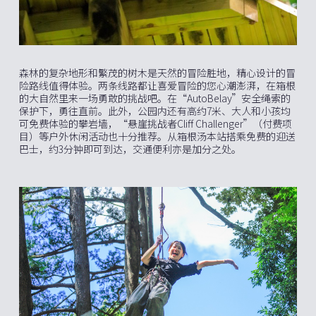
森林的复杂地形和繁茂的树木是天然的冒险胜地，精心设计的冒
险路线值得体验。两条线路都让喜爱冒险的您心潮澎湃，在箱根
的大自然里来一场勇敢的挑战吧。在“AutoBelay”安全绳索的
保护下，勇往直前。此外，公园内还有高约7米、大人和小孩均
可免费体验的攀岩墙，“悬崖挑战者Cliff Challenger”（付费项
目）等户外休闲活动也十分推荐。从箱根汤本站搭乘免费的迎送
巴士，约3分钟即可到达，交通便利亦是加分之处。