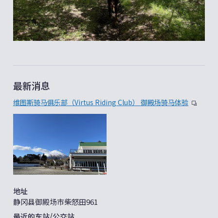
最新消息
维图斯骑马俱乐部（Virtus Riding Club） 御殿场骑马体验
地址
静冈县御殿场市柴怒田961
最近的车站/公交站