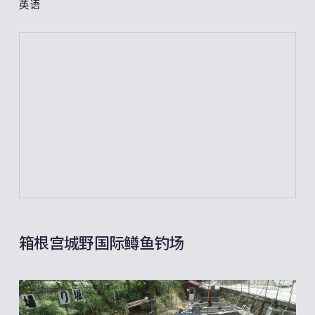
英语
箱根宫城野国际鳟鱼钓场