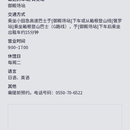
御殿场站
交通方式
乘坐小田急高速巴士于[御殿场站]下车或从箱根登山线[强罗
站]乘坐箱根登山巴士（G路线），于[御殿场站]下车后乘坐
出租车约15分钟
营业时间
9:00~17:00
休馆日
每周二
语言
日语、英语
其他
需提前预约。电话号码：0550-70-6522