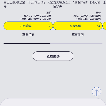
富士山景观温泉「木之花之汤」入馆
当天往返温泉“箱根汤寮”EMot限
江
券
定票券
票价
票价
成人：1,800～2,200日元
成人：1,700～3,600日元
儿童(6-11)：950～1,150日元
儿童(6-11)：1,000日元
在线购票
在线购票
查看详情
查看详情
查看更多