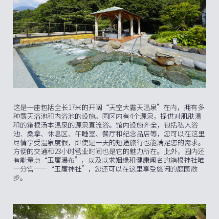
这是一座包括全长17米的开阔“天空大露天温泉”在内，拥有多
种露天浴池和内浴池的设施。园区内有4个源泉，提供对肌肤温
和的箱根汤本温泉的源泉直流浴。馆内设施齐全，包括私人浴
池、桑拿、休息区、午睡室、餐厅和纪念品店等，您可以在这里
尽情享受温泉度假，即使是一天的短途旅行也能满足您的需求。
方便的交通和23小时营业时间也是它的魅力所在。此外，园内还
有能量点“玉簾瀑布”，以及以求姻缘和健康闻名的箱根神社唯
一分宫——“玉簾神社”，您还可以在这里享受悠闲的庭园散
步。