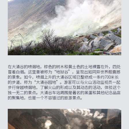
在大涌谷的喷烟地，棕色的树木和黄土色的土地裸露在外，四处
冒着白烟。这里曾被称为“地狱谷”，呈现出如同异世界般震撼
的景象。如今，喷烟上升的大涌谷区域已整修成一条约700米长
的步道，称为“大涌谷园地”。游客可以与火山活动监视员一起
步行穿越喷烟地，了解火山的形成以及其动态的活动，体验这个
独一无二的景点。大涌谷车站周围是著名的黑蛋和其他纪念品店
的聚集地，也是一个不容错过的旅游景点。