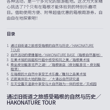
各种活动，是一个多元化的旅游胜地。这次为大家精
心挑选了7个只有在箱根才能体验到的特别乐趣项
目。借助使用方便、附带超值优惠的箱根周游券，自
由自在地探索吧！
目录
1.
通过旧街道之旅感受箱根的自然与历史／HAKONATURE
TOUR
2.
自然活动的便捷基地／HAKONATURE BASE（箱根自然基地）
3.
在美术馆的苔庭和竹庭中感受和风之美／箱根美术馆
4.
乘坐皮划艇游览芦之湖！／箱根饭店（皮划艇游览・皮划艇
租赁）
5.
在箱根的大自然中享受艺术乐趣／雕刻之森美术馆
6.
近距离体验大地的脉动！／大涌谷自然研究道
7.
在天空露天温泉中享受与大自然融为一体的感觉／天成园
通过旧街道之旅感受箱根的自然与历史／
HAKONATURE TOUR