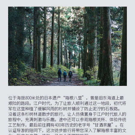
位于海拔800米处的日本遗产“箱根八里”，曾是旧东海道上最
艰险的路段。江户时代，为了让旅人顺利通过这一地段，初代将
军在这里种植了缓解风雨的杉树并铺设了防止泥泞的石板路。
沿着这条杉树林道散步的旅行，让人仿佛置身于江户时代旅人的
旅程中，充满刺激与乐趣。途中还可以参观箱根关所、体验传统
工艺制作，最后前往拥有400年历史的老字号“甘酒茶屋”。在
认证导游的陪同下，这次徒步旅行将带您深入了解箱根丰富的文