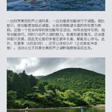
一边欣赏美丽的芦之湖风景，一边划着皮划艇穿行于湖面。相比
船只，皮划艇更加贴近湖面，从低视角眺望水面的体验更为新
颖。这是一个包含向导的皮划艇导览活动，向导会陪伴在侧，指
导划艇技巧，同时介绍芦之湖的魅力。若遇到紧急情况，还会提
供船只支援，因此无论是初学者还是年长者，都能安心参与。此
外，在夏季（6月至9月），还可以体验SUP（立式单桨冲浪
板）。活动从位于风景优美的芦之湖畔箱根饭店前出发。