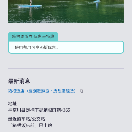
箱根周游券 优惠与特典
使用费用可享95折优惠。
最新消息
箱根饭店（皮划艇游览・皮划艇租赁）
地址
神奈川县足柄下郡箱根町箱根65
最近的车站/公交站
「箱根饭店前」巴士站