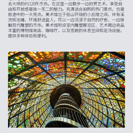
名大师的约120件杰作。在这里一边散步一边欣赏艺术，享受自
由和开放感是独一无二的魅力。充满适合拍照的热门景点，也是
旅途中的一大亮点。美术馆位于低山环绕的小丘陵之间，伴有溪
流和池塘，环境舒适宜人，可以一边沉浸于自然的疗愈，一边接
触现代雕塑的杰作。美术馆附设室内雕塑展览区、艺术周边商品
丰富的博物馆商店、咖啡厅，以及宽敞的休息空间和足汤设施，
提供多种体验和便利。