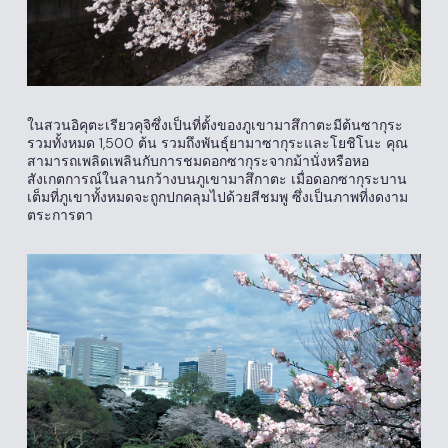
ในสวนอิคุตะเรียวคุจิซึ่งเป็นที่ตั้งของภูเขามาสึกาตะมีต้นซากุระ
รวมทั้งหมด 1,500 ต้น รวมถึงพันธุ์ยามาซากุระและโยชิโนะ คุณ
สามารถเพลิดเพลินกับการชมดอกซากุระจากม้านั่งหรือหอ
สังเกตการณ์ในลานกว้างบนภูเขามาสึกาตะ เมื่อดอกซากุระบาน
เต็มที่ภูเขาทั้งหมดจะถูกปกคลุมไปด้วยสีชมพู ซึ่งเป็นภาพที่งดงาม
ตระการตา