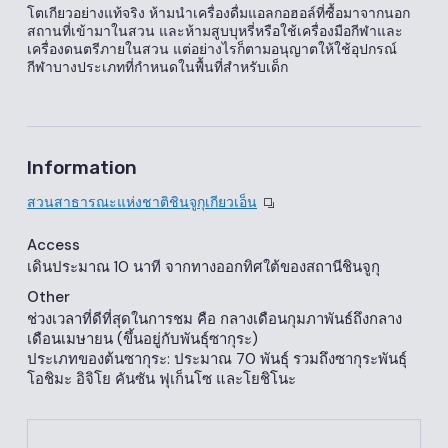
โตเกียวอย่างแท้จริง ห้ามนำเครื่องดื่มแอลกอฮอล์ที่ซื้อมาจากนอก
สถานที่เข้ามาในสวน และห้ามสูบบุหรี่หรือใช้เครื่องมือกีฬาและ
เครื่องดนตรีภายในสวน แต่อย่างไรก็ตามอนุญาตให้ใช้อุปกรณ์
กีฬาบางประเภทที่กำหนดในพื้นที่สำหรับเด็ก
Information
สวนสาธารณะแห่งชาติชินจูกุเกียวเอ็น
Access
เดินประมาณ 10 นาที จากทางออกทิศใต้ของสถานีชินจูกุ
Other
ช่วงเวลาที่ดีที่สุดในการชม คือ กลางเดือนกุมภาพันธ์ถึงกลาง
เดือนเมษายน (ขึ้นอยู่กับพันธุ์ซากุระ)
ประเภทของต้นซากุระ: ประมาณ 70 พันธุ์ รวมถึงซากุระพันธุ์
โอชิมะ อิจิโย คันซัน ฟุเก็นโซ และโยชิโนะ