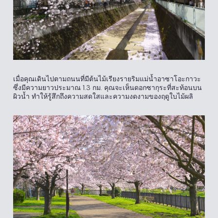
เมื่อคุณเดินไปตามถนนที่มีต้นไม้เรียงรายริมแม่น้ำอาซาโอะกาวะ
ซึ่งมีความยาวประมาณ 1.3 กม. คุณจะเห็นดอกซากุระที่สะท้อนบน
ผิวน้ำ ทำให้รู้สึกถึงความสดใสและความงดงามของฤดูใบไม้ผลิ