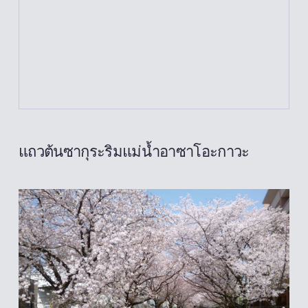
แถวต้นซากุระริมแม่น้ำอาซาโอะกาวะ