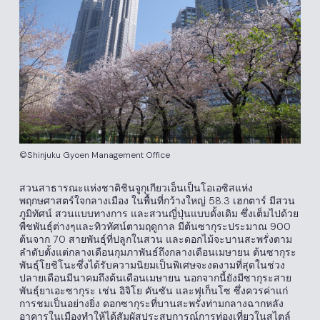
©Shinjuku Gyoen Management Office
สวนสาธารณะแห่งชาติชินจูกุเกียวเอ็นเป็นโอเอซิสแห่ง
พฤกษศาสตร์ใจกลางเมือง ในพื้นที่กว้างใหญ่ 58.3 เฮกตาร์ มีสวน
ภูมิทัศน์ สวนแบบทางการ และสวนญี่ปุ่นแบบดั้งเดิม ซึ่งเต็มไปด้วย
พืชพันธุ์ต่างๆและทิวทัศน์ตามฤดูกาล มีต้นซากุระประมาณ 900
ต้นจาก 70 สายพันธุ์ที่ปลูกในสวน และดอกไม้จะบานสะพรั่งตาม
ลำดับตั้งแต่กลางเดือนกุมภาพันธ์ถึงกลางเดือนเมษายน ต้นซากุระ
พันธุ์โยชิโนะซึ่งได้รับความนิยมเป็นพิเศษจะงดงามที่สุดในช่วง
ปลายเดือนมีนาคมถึงต้นเดือนเมษายน นอกจากนี้ยังมีซากุระสาย
พันธุ์ยาเอะซากุระ เช่น อิจิโย คันซัน และฟุเก็นโซ ซึ่งควรค่าแก่
การชมเป็นอย่างยิ่ง ดอกซากุระที่บานสะพรั่งท่ามกลางฉากหลัง
อาคารในเมืองทำให้ได้สัมผัสประสบการณ์การท่องเที่ยวในสไตล์