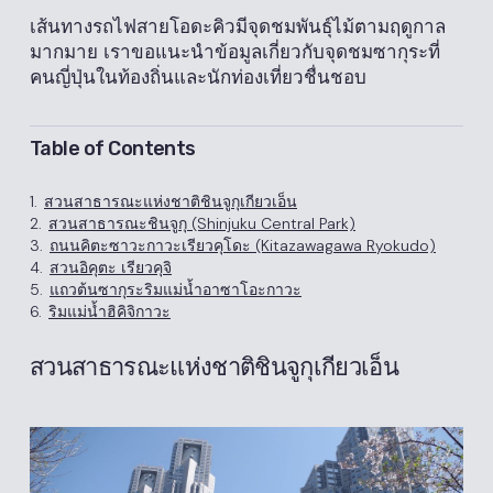
เส้นทางรถไฟสายโอดะคิวมีจุดชมพันธุ์ไม้ตามฤดูกาล
มากมาย เราขอแนะนำข้อมูลเกี่ยวกับจุดชมซากุระที่
คนญี่ปุ่นในท้องถิ่นและนักท่องเที่ยวชื่นชอบ
Table of Contents
1.
สวนสาธารณะแห่งชาติชินจูกุเกียวเอ็น
2.
สวนสาธารณะชินจูกุ (Shinjuku Central Park)
3.
ถนนคิตะซาวะกาวะเรียวคุโดะ (Kitazawagawa Ryokudo)
4.
สวนอิคุตะ เรียวคุจิ
5.
แถวต้นซากุระริมแม่น้ำอาซาโอะกาวะ
6.
ริมแม่น้ำฮิคิจิกาวะ
สวนสาธารณะแห่งชาติชินจูกุเกียวเอ็น