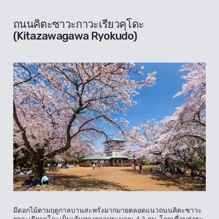
ถนนคิตะซาวะกาวะเรียวคุโดะ
(Kitazawagawa Ryokudo)
มีดอกไม้ตามฤดูกาลบานสะพรั่งมากมายตลอดแนวถนนคิตะซาวะ
กาวะเรียวคุโดะเป็นเส้นทางยาวประมาณ 4.3 กม. โดยเชื่อมต่อระ