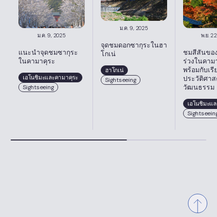
ม.ค. 9, 2025
ม.ค. 9, 2025
พ.ย. 2
จุดชมดอกซากุระในฮา
แนะนำจุดชมซากุระ
ชมสีสันของ
โกเน่
ในคามาคุระ
ร่วงในคาม
พร้อมกับเรีย
ฮาโกเน่
เอโนชิมะและคามาคุระ
ประวัติศาส
Sightseeing
วัฒนธรรม
Sightseeing
เอโนชิมะแล
Sightseein