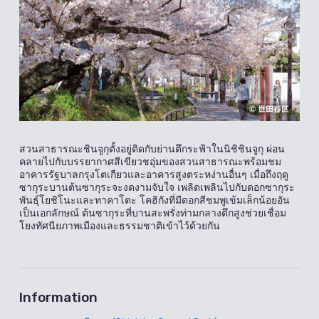
สวนสาธารณะชินจูกุตั้งอยู่ติดกับย่านตึกระฟ้าในนิชิชินจูกุ ผ่อน
คลายไปกับบรรยากาศสีเขียวชอุ่มของสวนสาธารณะพร้อมชม
อาคารรัฐบาลกรุงโตเกียวและอาคารสูงตระหง่านอื่นๆ เมื่อถึงฤดู
ซากุระบานต้นซากุระจะงดงามจับใจ เพลิดเพลินไปกับดอกซากุระ
พันธุ์โยชิโนะและทาคาโตะ โคฮิกังที่มีดอกสีชมพูเข้มเล็กน้อยอัน
เป็นเอกลักษณ์ ต้นซากุระที่บานสะพรั่งท่ามกลางตึกสูงช่วยเชื่อม
โยงทัศนียภาพเมืองและธรรมชาติเข้าไว้ด้วยกัน
Information