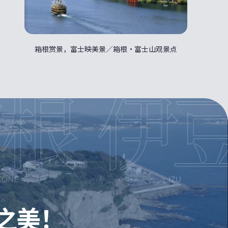
箱根赏景，富士映美景／箱根・富士山观景点
之美！