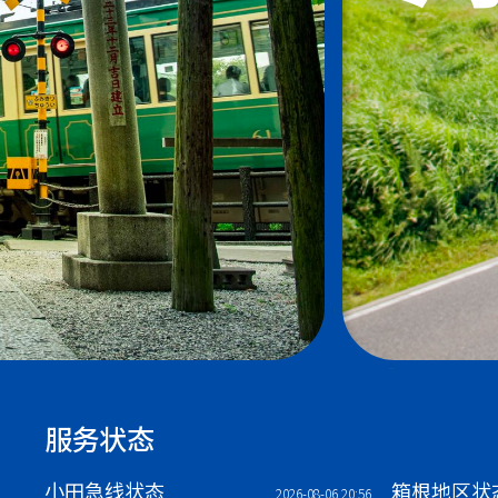
服务状态
小田急线状态
箱根地区状
2026-08-06 20:56