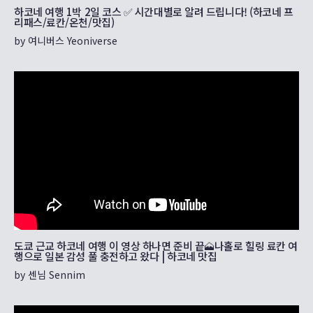
하코네 여행 1박 2일 코스 ✅ 시간대별로 알려 드립니다! (하코네 프
리패스/료칸/온천/맛집)
by 여니버스 Yeoniverse
도쿄 근교 하코네 여행 이 영상 하나면 준비 끝🗻나홀로 힐링 료칸 여
행으로 일본 감성 풀 충전하고 왔다 | 하코네 맛집
by 센님 Sennim